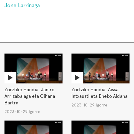
Jone Larrinaga
Zorztiko Handia. Janire
Zortziko Handia. Aissa
Arrizabalaga eta Oihana
Intxausti eta Eneko Aldana
Bartra
2023-10-29 Igorre
2023-10-29 Igorre