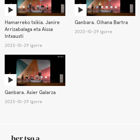
Hamarreko txikia. Janire
Ganbara. Oihana Bartra
Arrizabalaga eta Aissa
2023-10-29 Igorre
Intxausti
2023-10-29 Igorre
Ganbara. Asier Galarza
2023-10-29 Igorre