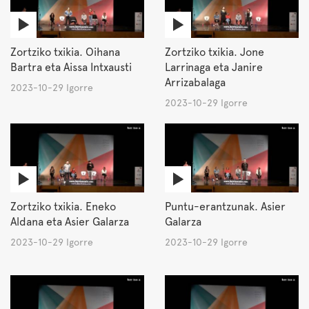
Zortziko txikia. Oihana
Zortziko txikia. Jone
Bartra eta Aissa Intxausti
Larrinaga eta Janire
Arrizabalaga
2023-10-29 Igorre
2023-10-29 Igorre
Zortziko txikia. Eneko
Puntu-erantzunak. Asier
Aldana eta Asier Galarza
Galarza
2023-10-29 Igorre
2023-10-29 Igorre