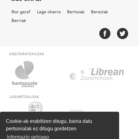
Nor gara?
Lege oharra
Bertsoak
Bereziak
Berriak
ARGITARATZAILEAK
LAGUNTZAILEAK
Cookie-ak erabiltzen ditugu, baina datu
pertsonalak ez ditugu gordetzen
Informazio gehiago