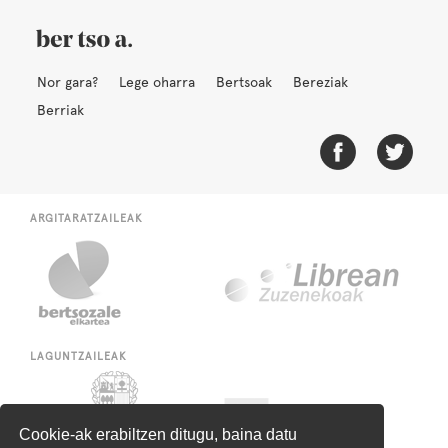
Nor gara?
Lege oharra
Bertsoak
Bereziak
Berriak
ARGITARATZAILEAK
LAGUNTZAILEAK
Cookie-ak erabiltzen ditugu, baina datu