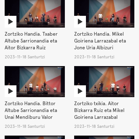
Zortziko Handia. Txaber
Zortziko Handia. Mikel
Altube Sarrionandia eta
Goiriena Larrazabal eta
Aitor Bizkarra Ruiz
Jone Uria Albizuri
2023-11-18 Santurtzi
2023-11-18 Santurtzi
Zortziko Handia. Bittor
Zortziko txikia. Aitor
Altube Sarrionandia eta
Bizkarra Ruiz eta Mikel
Unai Mendiburu Valor
Goiriena Larrazabal
2023-11-18 Santurtzi
2023-11-18 Santurtzi