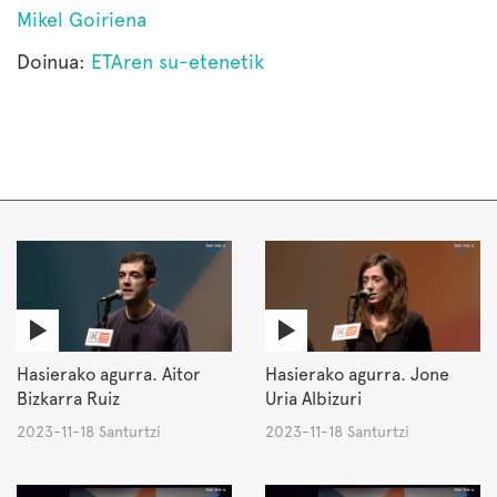
Mikel Goiriena
Doinua:
ETAren su-etenetik
Hasierako agurra. Aitor
Hasierako agurra. Jone
Bizkarra Ruiz
Uria Albizuri
2023-11-18 Santurtzi
2023-11-18 Santurtzi