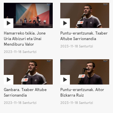
Hamarreko txikia. Jone
Puntu-erantzunak. Txaber
Uria Albizuri eta Unai
Altube Sarrionandia
Mendiburu Valor
2023-11-18 Santurtzi
2023-11-18 Santurtzi
Ganbara. Txaber Altube
Puntu-erantzunak. Aitor
Sarrionandia
Bizkarra Ruiz
2023-11-18 Santurtzi
2023-11-18 Santurtzi