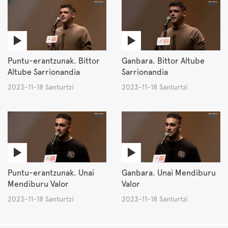
Puntu-erantzunak. Bittor
Ganbara. Bittor Altube
Altube Sarrionandia
Sarrionandia
2023-11-18 Santurtzi
2023-11-18 Santurtzi
Puntu-erantzunak. Unai
Ganbara. Unai Mendiburu
Mendiburu Valor
Valor
2023-11-18 Santurtzi
2023-11-18 Santurtzi