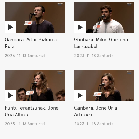
Ganbara. Aitor Bizkarra
Ganbara. Mikel Goiriena
Ruiz
Larrazabal
2023-11-18 Santurtzi
2023-11-18 Santurtzi
Puntu-erantzunak. Jone
Ganbara. Jone Uria
Uria Albizuri
Arbizuri
2023-11-18 Santurtzi
2023-11-18 Santurtzi