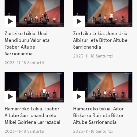
Zortziko txikia. Unai
Zortziko txikia. Jone Uria
Mendiburu Valor eta
Albizuri eta Bittor Altube
Txaber Altube
Sarrionandia
Sarrionandia
2023-11-18 Santurtzi
2023-11-18 Santurtzi
Hamarreko txikia. Txaber
Hamarreko txikia. Aitor
Altube Sarrionandia eta
Bizkarra Ruiz eta Bittor
Mikel Goiriena Larrazabal
Altube Sarrionandia
2023-11-18 Santurtzi
2023-11-18 Santurtzi