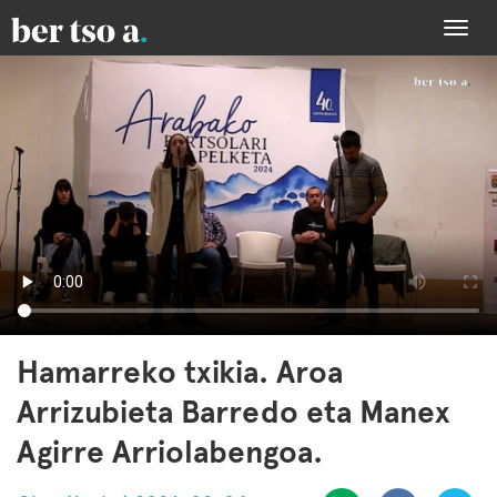
Togg
navi
Hamarreko txikia. Aroa
Arrizubieta Barredo eta Manex
Agirre Arriolabengoa.