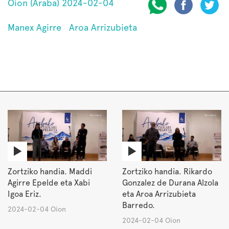
Oion (Araba) 2024-02-04
Manex Agirre
Aroa Arrizubieta
Zortziko handia. Maddi
Zortziko handia. Rikardo
Agirre Epelde eta Xabi
Gonzalez de Durana Alzola
Igoa Eriz.
eta Aroa Arrizubieta
Barredo.
2024-02-04 Oion
2024-02-04 Oion