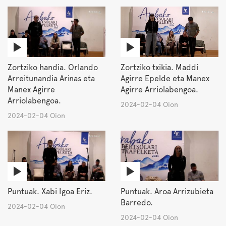
Zortziko handia. Orlando
Zortziko txikia. Maddi
Arreitunandia Arinas eta
Agirre Epelde eta Manex
Manex Agirre
Agirre Arriolabengoa.
Arriolabengoa.
2024-02-04 Oion
2024-02-04 Oion
Puntuak. Xabi Igoa Eriz.
Puntuak. Aroa Arrizubieta
Barredo.
2024-02-04 Oion
2024-02-04 Oion