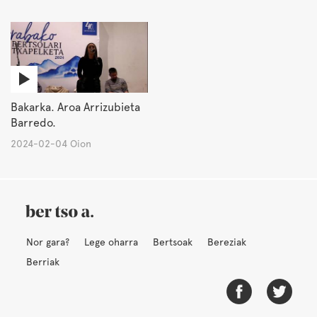
Bakarka. Aroa Arrizubieta
Barredo.
2024-02-04 Oion
Nor gara?
Lege oharra
Bertsoak
Bereziak
Berriak