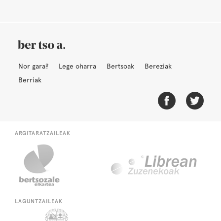
Nor gara?
Lege oharra
Bertsoak
Bereziak
Berriak
ARGITARATZAILEAK
LAGUNTZAILEAK