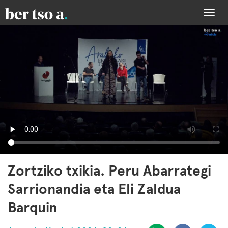
Togg
navi
Zortziko txikia. Peru Abarrategi
Sarrionandia eta Eli Zaldua
Barquin