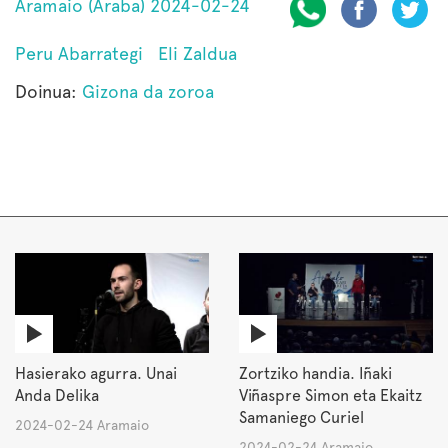
Aramaio (Araba) 2024-02-24
Peru Abarrategi
Eli Zaldua
Doinua:
Gizona da zoroa
Hasierako agurra. Unai
Zortziko handia. Iñaki
Anda Delika
Viñaspre Simon eta Ekaitz
Samaniego Curiel
2024-02-24 Aramaio
2024-02-24 Aramaio