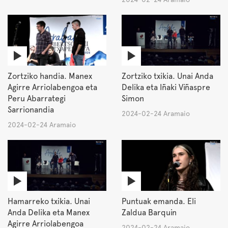
Zortziko handia. Manex
Zortziko txikia. Unai Anda
Agirre Arriolabengoa eta
Delika eta Iñaki Viñaspre
Peru Abarrategi
Simon
Sarrionandia
2024-02-24 Aramaio
2024-02-24 Aramaio
Hamarreko txikia. Unai
Puntuak emanda. Eli
Anda Delika eta Manex
Zaldua Barquin
Agirre Arriolabengoa
2024-02-24 Aramaio