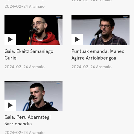
2024-02-24 Aramaio
Gaia. Ekaitz Samaniego
Puntuak emanda. Manex
Curiel
Agirre Arriolabengoa
2024-02-24 Aramaio
2024-02-24 Aramaio
Gaia. Peru Abarrategi
Sarrionandia
2024-02-24 Aramaio