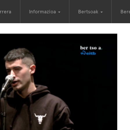
rrera
Informazioa
Bertsoak
Ber