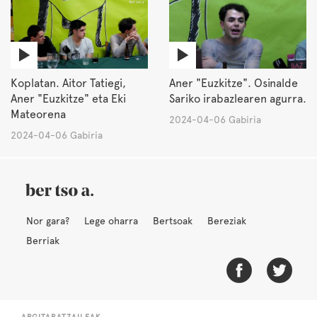
Koplatan. Aitor Tatiegi,
Aner "Euzkitze". Osinalde
Aner "Euzkitze" eta Eki
Sariko irabazlearen agurra.
Mateorena
2024-04-06 Gabiria
2024-04-06 Gabiria
Nor gara?
Lege oharra
Bertsoak
Bereziak
Berriak