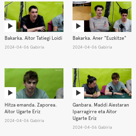
Bakarka. Aitor Tatiegi Loidi
Bakarka. Aner "Euzkitze"
2024-04-06 Gabiria
2024-04-06 Gabiria
Hitza emanda. Zaporea.
Ganbara. Maddi Aiestaran
Aitor Ugarte Eriz
Iparragirre eta Aitor
Ugarte Eriz
2024-04-06 Gabiria
2024-04-06 Gabiria