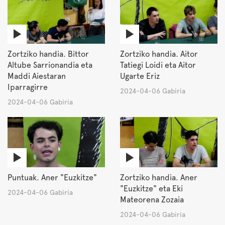
Zortziko handia. Bittor
Zortziko handia. Aitor
Altube Sarrionandia eta
Tatiegi Loidi eta Aitor
Maddi Aiestaran
Ugarte Eriz
Iparragirre
2024-04-06 Gabiria
2024-04-06 Gabiria
Puntuak. Aner "Euzkitze"
Zortziko handia. Aner
"Euzkitze" eta Eki
2024-04-06 Gabiria
Mateorena Zozaia
2024-04-06 Gabiria