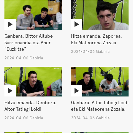
Ganbara. Bittor Altube
Hitza emanda. Zaporea.
Sarrionandia eta Aner
Eki Mateorena Zozaia
"Euzkitze"
2024-04-06 Gabiria
2024-04-06 Gabiria
Hitza emanda. Denbora.
Ganbara. Aitor Tatiegi Loidi
Aitor Tatiegi Loidi
eta Eki Mateorena Zozaia.
2024-04-06 Gabiria
2024-04-06 Gabiria