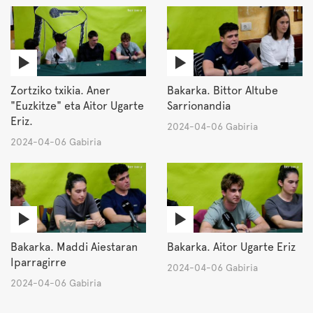
Zortziko txikia. Aner
Bakarka. Bittor Altube
"Euzkitze" eta Aitor Ugarte
Sarrionandia
Eriz.
2024-04-06 Gabiria
2024-04-06 Gabiria
Bakarka. Maddi Aiestaran
Bakarka. Aitor Ugarte Eriz
Iparragirre
2024-04-06 Gabiria
2024-04-06 Gabiria