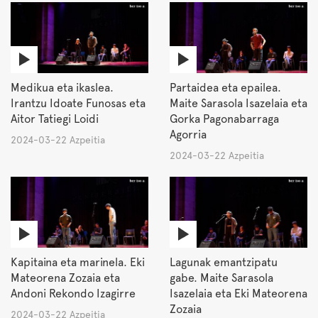
Medikua eta ikaslea.
Partaidea eta epailea.
Irantzu Idoate Funosas eta
Maite Sarasola Isazelaia eta
Aitor Tatiegi Loidi
Gorka Pagonabarraga
Agorria
2024-03-22 Azpeitia
2024-03-22 Azpeitia
Kapitaina eta marinela. Eki
Lagunak emantzipatu
Mateorena Zozaia eta
gabe. Maite Sarasola
Andoni Rekondo Izagirre
Isazelaia eta Eki Mateorena
Zozaia
2024-03-22 Azpeitia