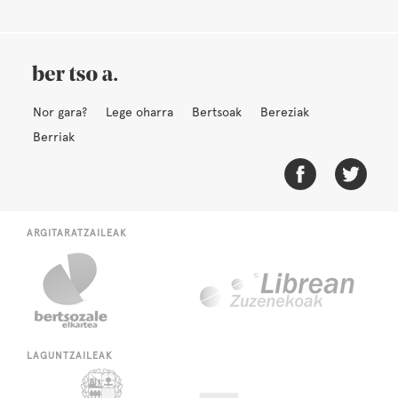
Nor gara?
Lege oharra
Bertsoak
Bereziak
Berriak
ARGITARATZAILEAK
LAGUNTZAILEAK