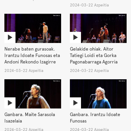
2024-03-22 Azpeitia
Nerabe baten gurasoak.
Gelakide ohiak. Aitor
Irantzu Idoate Funosas eta
Tatiegi Loidi eta Gorka
Andoni Rekondo Izagirre
Pagonabarraga Agorria
2024-03-22 Azpeitia
2024-03-22 Azpeitia
Ganbara. Maite Sarasola
Ganbara. Irantzu Idoate
Isazelaia
Funosas
2024-03-22 Azpeitia
2024-03-22 Azpeitia