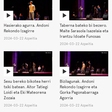
Hasierako agurra. Andoni
Taberna bateko bi bezero.
Rekondo Izagirre
Maite Sarasola Isazelaia eta
Irantzu Idoate Funosas
2024-03-22 Azpeitia
2024-03-22 Azpeitia
Sexu bereko bikotea herri
Bizilagunak. Andoni
txiki batean. Aitor Tatiegi
Rekondo Izagirre eta
Loidi eta Eki Mateorena
Gorka Pagonabarraga
Zozaia
Agorria
2024-03-22 Azpeitia
2024-03-22 Azpeitia