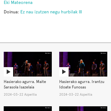
Eki Mateorena
Doinua:
Ez nau izutzen negu hurbilak III
Hasierako agurra. Maite
Hasierako agurra. Irantzu
Sarasola Isazelaia
Idoate Funosas
2024-03-22 Azpeitia
2024-03-22 Azpeitia