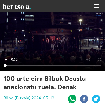
Togg
navi
100 urte dira Bilbok Deustu
anexionatu zuela. Denak
Bilbo (Bizkaia) 2024-03-19