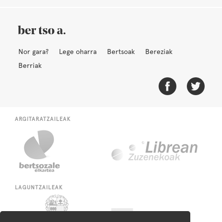
Nor gara?
Lege oharra
Bertsoak
Bereziak
Berriak
ARGITARATZAILEAK
LAGUNTZAILEAK