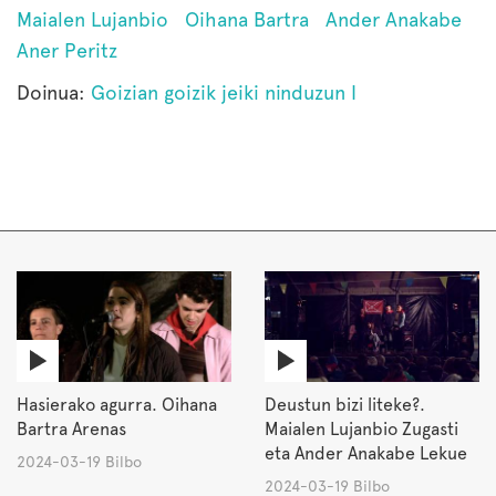
Maialen Lujanbio
Oihana Bartra
Ander Anakabe
Aner Peritz
Doinua:
Goizian goizik jeiki ninduzun I
Hasierako agurra. Oihana
Deustun bizi liteke?.
Bartra Arenas
Maialen Lujanbio Zugasti
eta Ander Anakabe Lekue
2024-03-19 Bilbo
2024-03-19 Bilbo