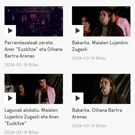
Parrandazaleak zarete.
Bakarka. Maialen Lujanbio
Aner "Euzkitze" eta Oihana
Zugasti
Bartra Arenas
2024-03-19 Bilbo
2024-03-19 Bilbo
Lagunak alokatu. Maialen
Bakarka. Oihana Bartra
Lujanbio Zugasti eta Aner
Arenas
"Euzkitze"
2024-03-19 Bilbo
2024-03-19 Bilbo