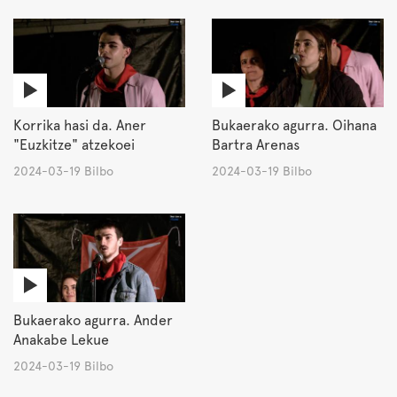
Korrika hasi da. Aner
Bukaerako agurra. Oihana
"Euzkitze" atzekoei
Bartra Arenas
2024-03-19 Bilbo
2024-03-19 Bilbo
Bukaerako agurra. Ander
Anakabe Lekue
2024-03-19 Bilbo