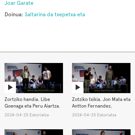
Joar Garate
Doinua:
Saltarina da txepetxa eta
Zortziko handia. Libe
Zotziko txikia. Jon Mata eta
Goenaga eta Peru Aiartza.
Antton Fernandez.
2024-04-25 Eskoriatza
2024-04-25 Eskoriatza