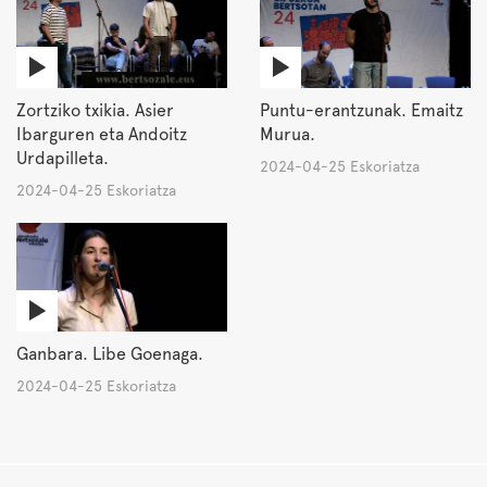
Zortziko txikia. Asier
Puntu-erantzunak. Emaitz
Ibarguren eta Andoitz
Murua.
Urdapilleta.
2024-04-25 Eskoriatza
2024-04-25 Eskoriatza
Ganbara. Libe Goenaga.
2024-04-25 Eskoriatza