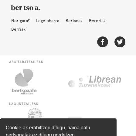
Nor gara?
Lege oharra
Bertsoak
Bereziak
Berriak
ARGITARATZAILEAK
LAGUNTZAILEAK
Cookie-ak erabiltzen ditugu, baina datu
pertsonalak ez ditugu gordetzen