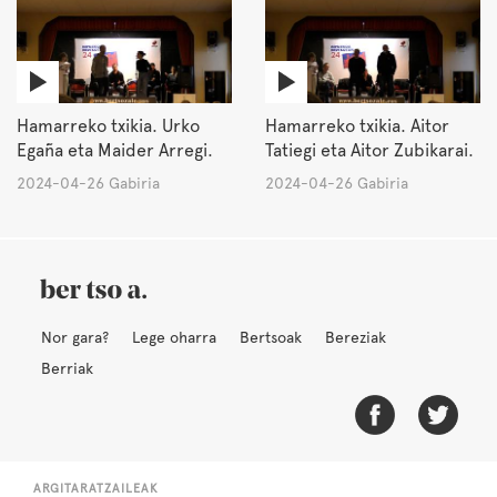
Hamarreko txikia. Urko
Hamarreko txikia. Aitor
Egaña eta Maider Arregi.
Tatiegi eta Aitor Zubikarai.
2024-04-26 Gabiria
2024-04-26 Gabiria
Nor gara?
Lege oharra
Bertsoak
Bereziak
Berriak
ARGITARATZAILEAK