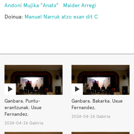
Andoni Mujika "Anatx"
Maider Arregi
Doinua:
Manuel Narruk atzo esan dit C
Ganbara. Puntu-
Ganbara. Bakarka. Uxue
erantzunak. Uxue
Fernandez.
Fernandez.
2024-04-26 Gabiria
2024-04-26 Gabiria