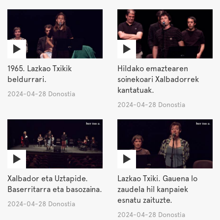
1965. Lazkao Txikik
Hildako emaztearen
beldurrari.
soinekoari Xalbadorrek
kantatuak.
2024-04-28 Donostia
2024-04-28 Donostia
Xalbador eta Uztapide.
Lazkao Txiki. Gauena lo
Baserritarra eta basozaina.
zaudela hil kanpaiek
esnatu zaituzte.
2024-04-28 Donostia
2024-04-28 Donostia