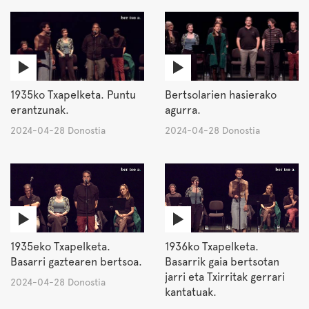
1935ko Txapelketa. Puntu
Bertsolarien hasierako
erantzunak.
agurra.
2024-04-28 Donostia
2024-04-28 Donostia
1935eko Txapelketa.
1936ko Txapelketa.
Basarri gaztearen bertsoa.
Basarrik gaia bertsotan
jarri eta Txirritak gerrari
2024-04-28 Donostia
kantatuak.