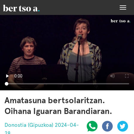
Togg
navi
Amatasuna bertsolaritzan.
Oihana Iguaran Barandiaran.
Donostia (Gipuzkoa) 2024-04-
28