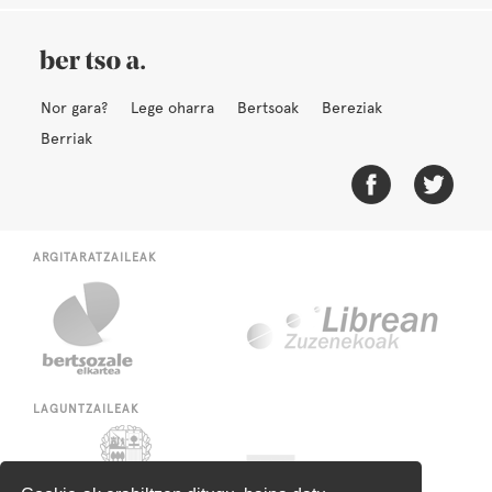
Nor gara?
Lege oharra
Bertsoak
Bereziak
Berriak
ARGITARATZAILEAK
LAGUNTZAILEAK