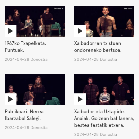
1967ko Txapelketa.
Xalbadorren txistuen
Puntuak.
ondoreneko bertsoa.
2024-04-28 Donostia
2024-04-28 Donostia
Publikoari. Nerea
Xalbador eta Uztapide.
Ibarzabal Salegi.
Anaiak. Goizean bat lanera,
bestea festatik etxera.
2024-04-28 Donostia
2024-04-28 Donostia