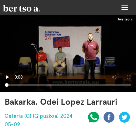
Togg
navi
Bakarka. Odei Lopez Larrauri
Getaria (G) (Gipuzkoa) 2024-
05-09