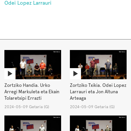
Odei Lopez Larrauri
Zortziko Handia. Urko
Zortziko Txikia. Odei Lopez
Arregi Markuleta eta Ekain
Larrauri eta Jon Altuna
Tolaretxipi Errazti
Arteaga
2024-05-09 Getaria (G)
2024-05-09 Getaria (G)