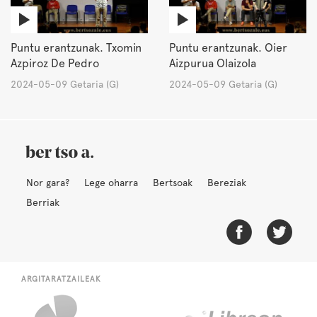
Puntu erantzunak. Txomin
Puntu erantzunak. Oier
Azpiroz De Pedro
Aizpurua Olaizola
2024-05-09 Getaria (G)
2024-05-09 Getaria (G)
Nor gara?
Lege oharra
Bertsoak
Bereziak
Berriak
ARGITARATZAILEAK