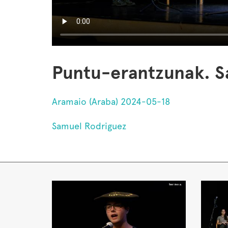
Puntu-erantzunak. 
Aramaio (Araba) 2024-05-18
Samuel Rodriguez