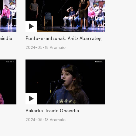
aindia
Puntu-erantzunak. Anitz Abarrategi
2024-05-18 Aramaio
Bakarka. Iraide Onaindia
2024-05-18 Aramaio