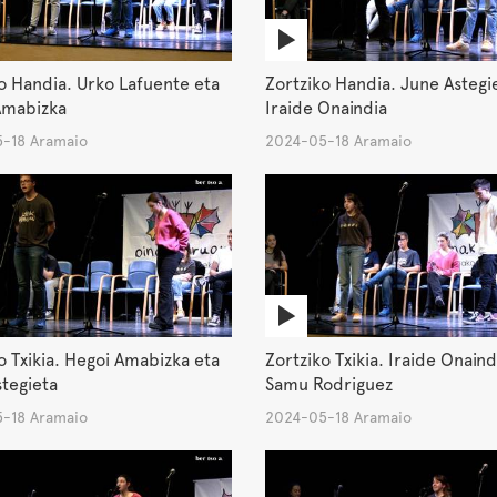
o Handia. Urko Lafuente eta
Zortziko Handia. June Astegi
Amabizka
Iraide Onaindia
-18 Aramaio
2024-05-18 Aramaio
o Txikia. Hegoi Amabizka eta
Zortziko Txikia. Iraide Onaind
tegieta
Samu Rodriguez
-18 Aramaio
2024-05-18 Aramaio