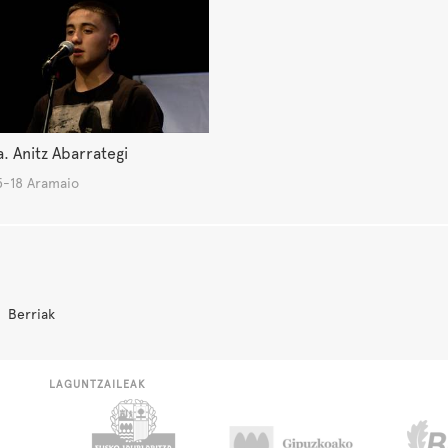
. Anitz Abarrategi
-18 Aramaio
Berriak
LAGUNTZAILEAK