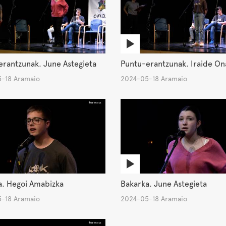
rantzunak. June Astegieta
Puntu-erantzunak. Iraide On
-18 Aramaio
2024-05-18 Aramaio
a. Hegoi Amabizka
Bakarka. June Astegieta
-18 Aramaio
2024-05-18 Aramaio