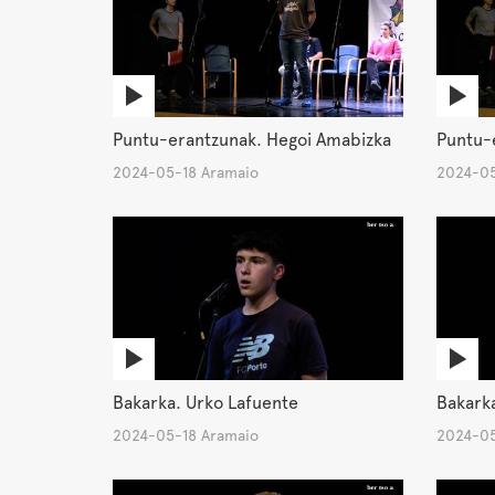
Puntu-erantzunak. Hegoi Amabizka
Puntu-e
2024-05-18 Aramaio
2024-05
Bakarka. Urko Lafuente
Bakark
2024-05-18 Aramaio
2024-05