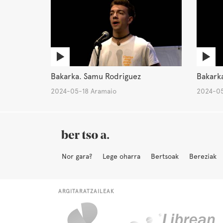
Bakarka. Samu Rodriguez
Bakarka
2024-05-18 Aramaio
2024-05
Nor gara?
Lege oharra
Bertsoak
Bereziak
ARGITARATZAILEAK