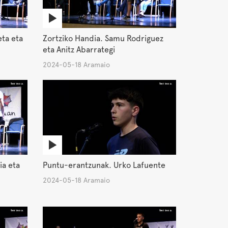
eta eta
Zortziko Handia. Samu Rodriguez
eta Anitz Abarrategi
2024-05-18 Aramaio
ia eta
Puntu-erantzunak. Urko Lafuente
2024-05-18 Aramaio