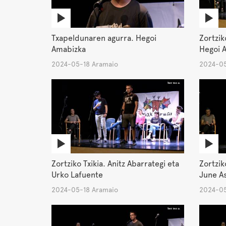
Txapeldunaren agurra. Hegoi
Zortzik
Amabizka
Hegoi 
2024-05-18 Aramaio
2024-05
Zortziko Txikia. Anitz Abarrategi eta
Zortzik
Urko Lafuente
June As
2024-05-18 Aramaio
2024-05