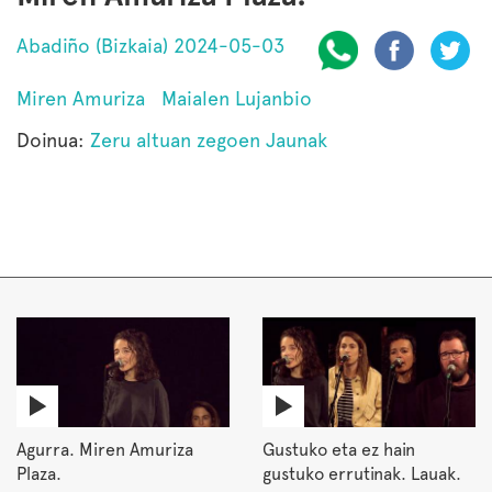
Abadiño (Bizkaia) 2024-05-03
Miren Amuriza
Maialen Lujanbio
Doinua:
Zeru altuan zegoen Jaunak
Agurra. Miren Amuriza
Gustuko eta ez hain
Plaza.
gustuko errutinak. Lauak.