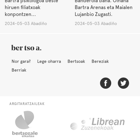
Bartra psikologoa beste
Banderola bana. Oihana
hiruen filiatxoak
Bartra Arenas eta Maialen
konpontzen...
Lujanbio Zugasti.
2024-05-03 Abadiño
2024-05-03 Abadiño
Nor gara?
Lege oharra
Bertsoak
Bereziak
Berriak
ARGITARATZAILEAK