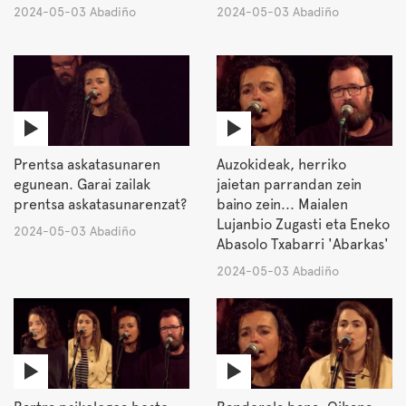
2024-05-03 Abadiño
2024-05-03 Abadiño
Prentsa askatasunaren
Auzokideak, herriko
egunean. Garai zailak
jaietan parrandan zein
prentsa askatasunarenzat?
baino zein... Maialen
Lujanbio Zugasti eta Eneko
2024-05-03 Abadiño
Abasolo Txabarri 'Abarkas'
2024-05-03 Abadiño