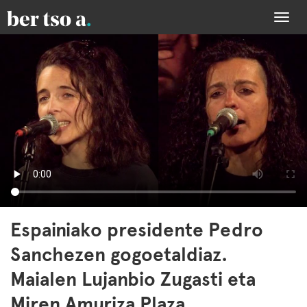
Togg
navi
Espainiako presidente Pedro
Sanchezen gogoetaldiaz.
Maialen Lujanbio Zugasti eta
Miren Amuriza Plaza.