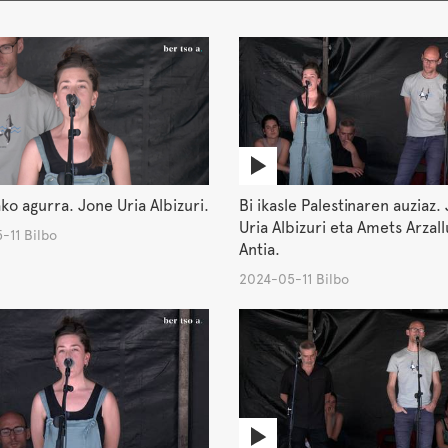
ko agurra. Jone Uria Albizuri.
Bi ikasle Palestinaren auziaz.
Uria Albizuri eta Amets Arzall
-11 Bilbo
Antia.
2024-05-11 Bilbo