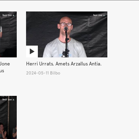
 Jone
Herri Urrats. Amets Arzallus Antia.
us
2024-05-11 Bilbo