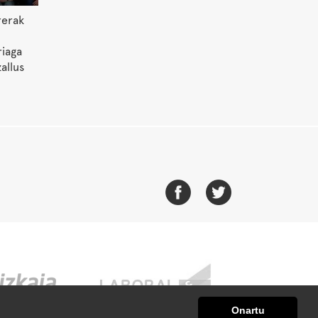
rerak
riaga
allus
Onartu