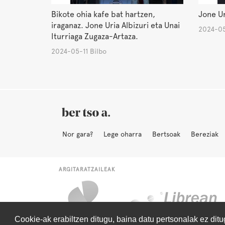
Bikote ohia kafe bat hartzen,
Jone Ur
iraganaz. Jone Uria Albizuri eta Unai
2024-05
Iturriaga Zugaza-Artaza.
2024-05-11 Bilbo
Nor gara?
Lege oharra
Bertsoak
Bereziak
ARGITARATZAILEAK
Cookie-ak erabiltzen ditugu, baina datu pertsonalak ez dit