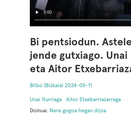
Bi pentsiodun. Astel
jende gutxiago. Unai
eta Aitor Etxebarriaz
Bilbo (Bizkaia) 2024-05-11
Unai Iturriaga
Aitor Etxebarriazarraga
Doinua:
Nere gogoa hegan dijoa