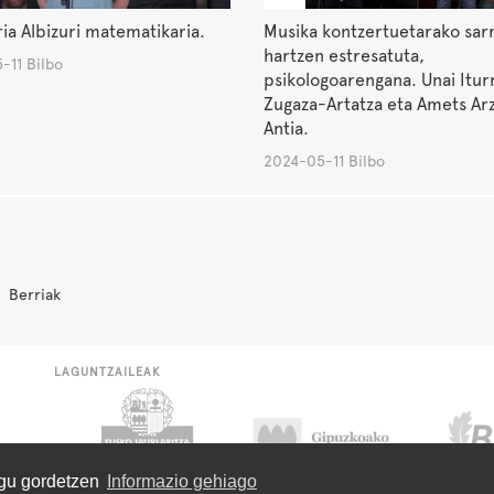
ia Albizuri matematikaria.
Musika kontzertuetarako sar
hartzen estresatuta,
-11 Bilbo
psikologoarengana. Unai Itur
Zugaza-Artatza eta Amets Arz
Antia.
2024-05-11 Bilbo
Berriak
LAGUNTZAILEAK
ugu gordetzen
Informazio gehiago