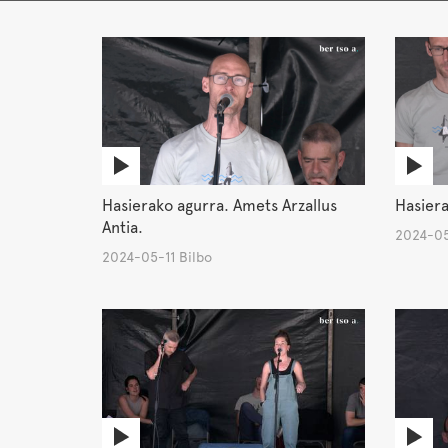
Hasierako agurra. Amets Arzallus
Hasiera
Antia.
2024-05
2024-05-11 Bilbo