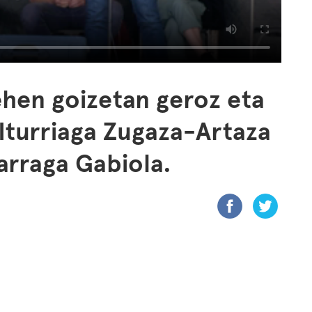
ehen goizetan geroz eta
 Iturriaga Zugaza-Artaza
arraga Gabiola.