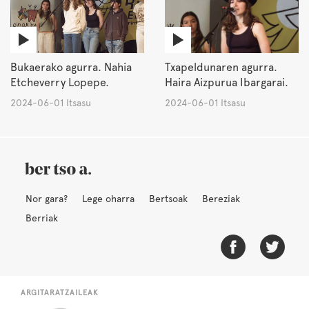
Bukaerako agurra. Nahia
Txapeldunaren agurra.
Etcheverry Lopepe.
Haira Aizpurua Ibargarai.
2024-06-01 Itsasu
2024-06-01 Itsasu
Nor gara?
Lege oharra
Bertsoak
Bereziak
Berriak
ARGITARATZAILEAK