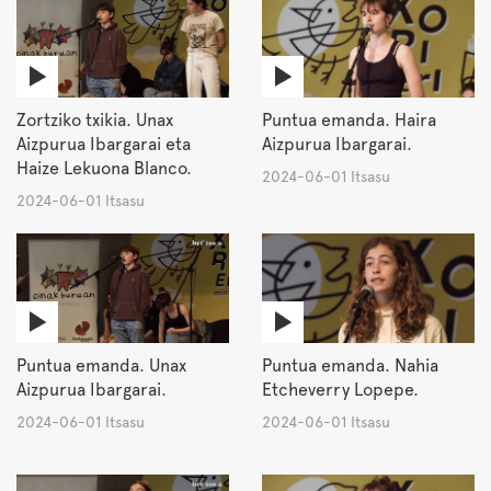
Zortziko txikia. Unax
Puntua emanda. Haira
Aizpurua Ibargarai eta
Aizpurua Ibargarai.
Haize Lekuona Blanco.
2024-06-01 Itsasu
2024-06-01 Itsasu
Puntua emanda. Unax
Puntua emanda. Nahia
Aizpurua Ibargarai.
Etcheverry Lopepe.
2024-06-01 Itsasu
2024-06-01 Itsasu