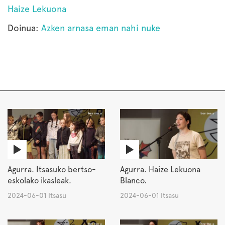
Haize Lekuona
Doinua:
Azken arnasa eman nahi nuke
Agurra. Itsasuko bertso-
Agurra. Haize Lekuona
eskolako ikasleak.
Blanco.
2024-06-01 Itsasu
2024-06-01 Itsasu