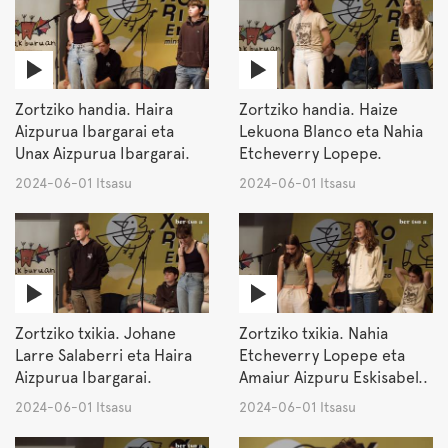
Zortziko handia. Haira
Zortziko handia. Haize
Aizpurua Ibargarai eta
Lekuona Blanco eta Nahia
Unax Aizpurua Ibargarai.
Etcheverry Lopepe.
2024-06-01 Itsasu
2024-06-01 Itsasu
Zortziko txikia. Johane
Zortziko txikia. Nahia
Larre Salaberri eta Haira
Etcheverry Lopepe eta
Aizpurua Ibargarai.
Amaiur Aizpuru Eskisabel..
2024-06-01 Itsasu
2024-06-01 Itsasu