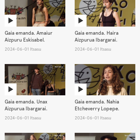
Gaia emanda. Amaiur
Gaia emanda. Haira
Aizpuru Eskisabel.
Aizpurua Ibargarai.
2024-06-01 Itsasu
2024-06-01 Itsasu
Gaia emanda. Unax
Gaia emanda. Nahia
Aizpurua Ibargarai.
Etcheverry Lopepe.
2024-06-01 Itsasu
2024-06-01 Itsasu