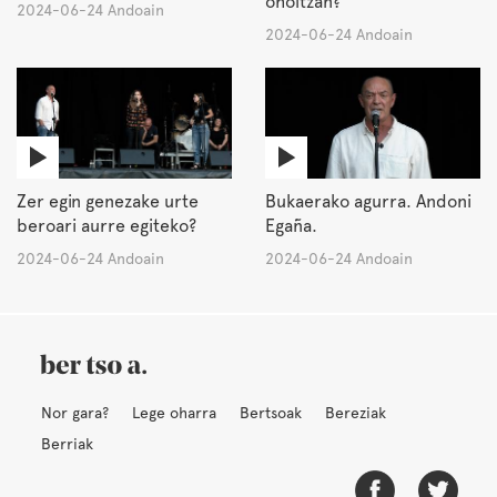
oholtzan?
2024-06-24 Andoain
2024-06-24 Andoain
Zer egin genezake urte
Bukaerako agurra. Andoni
beroari aurre egiteko?
Egaña.
2024-06-24 Andoain
2024-06-24 Andoain
Nor gara?
Lege oharra
Bertsoak
Bereziak
Berriak