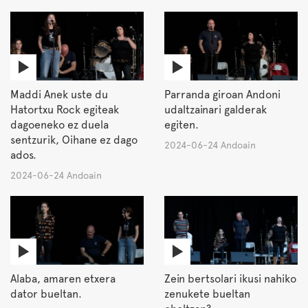
Maddi Anek uste du
Parranda giroan Andoni
Hatortxu Rock egiteak
udaltzainari galderak
dagoeneko ez duela
egiten.
sentzurik, Oihane ez dago
2024-06-24 Andoain
ados.
2024-06-24 Andoain
Alaba, amaren etxera
Zein bertsolari ikusi nahiko
dator bueltan.
zenukete bueltan