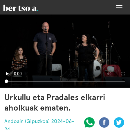
Togg
navi
Urkullu eta Pradales elkarri
aholkuak ematen.
Andoain (Gipuzkoa) 2024-06-
24