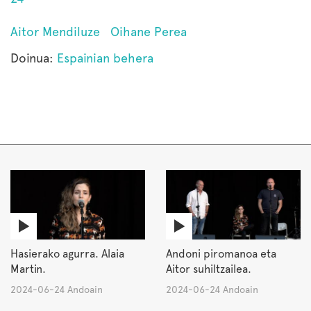
Aitor Mendiluze
Oihane Perea
Doinua:
Espainian behera
Hasierako agurra. Alaia
Andoni piromanoa eta
Martin.
Aitor suhiltzailea.
2024-06-24 Andoain
2024-06-24 Andoain