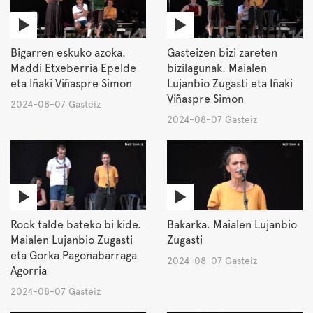
Bigarren eskuko azoka.
Gasteizen bizi zareten
Maddi Etxeberria Epelde
bizilagunak. Maialen
eta Iñaki Viñaspre Simon
Lujanbio Zugasti eta Iñaki
Viñaspre Simon
2024-08-07 Gasteiz
2024-08-07 Gasteiz
Rock talde bateko bi kide.
Bakarka. Maialen Lujanbio
Maialen Lujanbio Zugasti
Zugasti
eta Gorka Pagonabarraga
2024-08-07 Gasteiz
Agorria
2024-08-07 Gasteiz