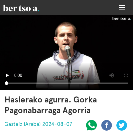
Togg
navi
Hasierako agurra. Gorka
Pagonabarraga Agorria
Gasteiz (Araba) 2024-08-07