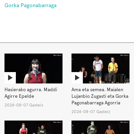
Gorka Pagonabarraga
Hasierako agurra. Maddi
Ama eta semea. Maialen
Agirre Epelde
Lujanbio Zugasti eta Gorka
Pagonabarraga Agorria
2024-08-07 Gasteiz
2024-08-07 Gasteiz