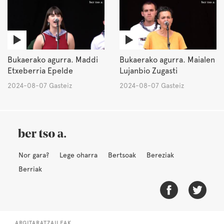
Bukaerako agurra. Maddi
Bukaerako agurra. Maialen
Etxeberria Epelde
Lujanbio Zugasti
2024-08-07 Gasteiz
2024-08-07 Gasteiz
Nor gara?
Lege oharra
Bertsoak
Bereziak
Berriak
ARGITARATZAILEAK