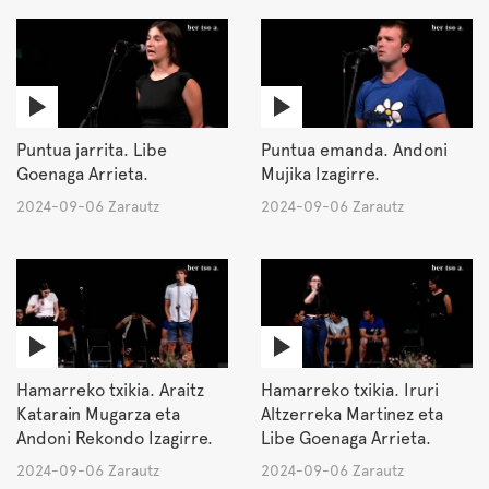
Puntua jarrita. Libe
Puntua emanda. Andoni
Goenaga Arrieta.
Mujika Izagirre.
2024-09-06 Zarautz
2024-09-06 Zarautz
Hamarreko txikia. Araitz
Hamarreko txikia. Iruri
Katarain Mugarza eta
Altzerreka Martinez eta
Andoni Rekondo Izagirre.
Libe Goenaga Arrieta.
2024-09-06 Zarautz
2024-09-06 Zarautz