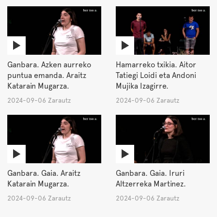
Ganbara. Azken aurreko
Hamarreko txikia. Aitor
puntua emanda. Araitz
Tatiegi Loidi eta Andoni
Katarain Mugarza.
Mujika Izagirre.
2024-09-06 Zarautz
2024-09-06 Zarautz
Ganbara. Gaia. Araitz
Ganbara. Gaia. Iruri
Katarain Mugarza.
Altzerreka Martinez.
2024-09-06 Zarautz
2024-09-06 Zarautz