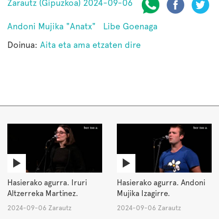
Zarautz (Gipuzkoa) 2024-09-06
Andoni Mujika "Anatx"
Libe Goenaga
Doinua:
Aita eta ama etzaten dire
Hasierako agurra. Iruri
Hasierako agurra. Andoni
Altzerreka Martinez.
Mujika Izagirre.
2024-09-06 Zarautz
2024-09-06 Zarautz