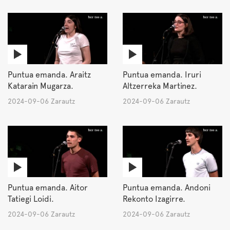
Puntua emanda. Araitz
Puntua emanda. Iruri
Katarain Mugarza.
Altzerreka Martinez.
2024-09-06 Zarautz
2024-09-06 Zarautz
Puntua emanda. Aitor
Puntua emanda. Andoni
Tatiegi Loidi.
Rekonto Izagirre.
2024-09-06 Zarautz
2024-09-06 Zarautz