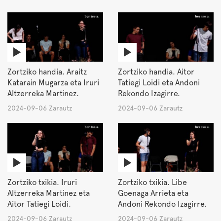
Zortziko handia. Araitz
Zortziko handia. Aitor
Katarain Mugarza eta Iruri
Tatiegi Loidi eta Andoni
Altzerreka Martinez.
Rekondo Izagirre.
2024-09-06 Zarautz
2024-09-06 Zarautz
Zortziko txikia. Iruri
Zortziko txikia. Libe
Altzerreka Martinez eta
Goenaga Arrieta eta
Aitor Tatiegi Loidi.
Andoni Rekondo Izagirre.
2024-09-06 Zarautz
2024-09-06 Zarautz