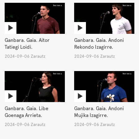
Ganbara. Gaia. Aitor
Ganbara. Gaia. Andoni
Tatiegi Loidi.
Rekondo Izagirre.
2024-09-06 Zarautz
2024-09-06 Zarautz
Ganbara. Gaia. Libe
Ganbara. Gaia. Andoni
Goenaga Arrieta.
Mujika Izagirre.
2024-09-06 Zarautz
2024-09-06 Zarautz