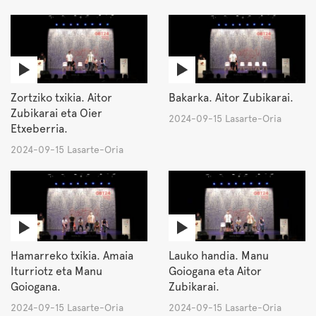
Zortziko txikia. Aitor
Bakarka. Aitor Zubikarai.
Zubikarai eta Oier
2024-09-15 Lasarte-Oria
Etxeberria.
2024-09-15 Lasarte-Oria
Hamarreko txikia. Amaia
Lauko handia. Manu
Iturriotz eta Manu
Goiogana eta Aitor
Goiogana.
Zubikarai.
2024-09-15 Lasarte-Oria
2024-09-15 Lasarte-Oria