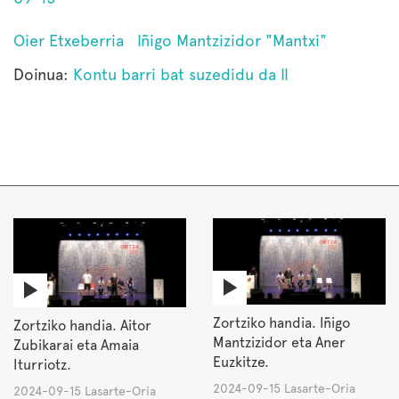
Oier Etxeberria
Iñigo Mantzizidor "Mantxi"
Doinua:
Kontu barri bat suzedidu da II
Zortziko handia. Iñigo
Zortziko handia. Aitor
Mantzizidor eta Aner
Zubikarai eta Amaia
Euzkitze.
Iturriotz.
2024-09-15 Lasarte-Oria
2024-09-15 Lasarte-Oria