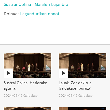
Sustrai Colina
Maialen Lujanbio
Doinua:
Lagundurikan danoi II
Sustrai Colina. Hasierako
Lauak. Zer dakizue
agurra.
Galdakaori buruz?
2024-09-15 Galdakao
2024-09-15 Galdakao