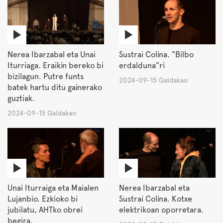
Nerea Ibarzabal eta Unai
Sustrai Colina. "Bilbo
Iturriaga. Eraikin bereko bi
erdalduna"ri
bizilagun. Putre funts
2024-09-15 Galdakao
batek hartu ditu gainerako
guztiak.
2024-09-15 Galdakao
Unai Iturraiga eta Maialen
Nerea Ibarzabal eta
Lujanbio. Ezkioko bi
Sustrai Colina. Kotxe
jubilatu, AHTko obrei
elektrikoan oporretara.
begira.