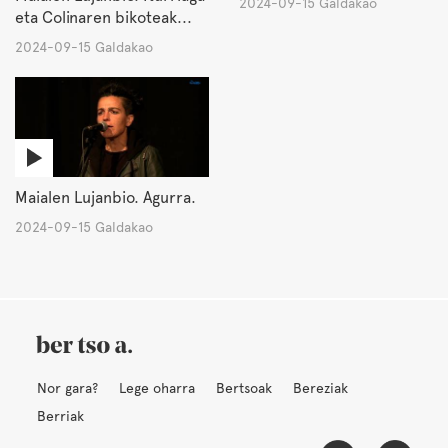
2024-09-15 Galdakao
eta Colinaren bikoteak...
2024-09-15 Galdakao
Maialen Lujanbio. Agurra.
2024-09-15 Galdakao
Nor gara?
Lege oharra
Bertsoak
Bereziak
Berriak