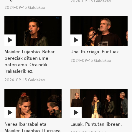
2024-09-15 Galdakao
2024-09-15 Galdakao
Maialen Lujanbio. Behar
Unai Iturriaga. Puntuak.
bereziak dituen ume
2024-09-15 Galdakao
baten ama. Oraindik
irakaslerik ez.
2024-09-15 Galdakao
Nerea Ibarzabal eta
Lauak. Puntutan librean.
Maialen Lujanbio. Iturriaga