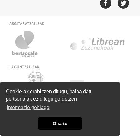
ARGITARATZAILEAK
LAGUNTZAILEAK
Cookie-ak erabiltzen ditugu, baina datu
pertsonalak ez ditugu gordetzen
Informazio gehiago
Onartu