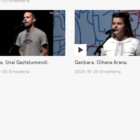
-20 Errenteria
a. Unai Gaztelumendi.
Ganbara. Oihana Arana.
-20 Errenteria
2024-10-20 Errenteria