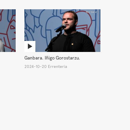
Ganbara. Iñigo Gorostarzu.
2024-10-20 Errenteria