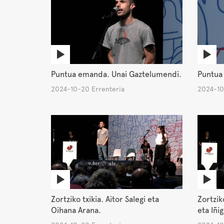
Puntua emanda. Unai Gaztelumendi.
Puntua
2024-10-20 Errenteria
2024-10
Zortziko txikia. Aitor Salegi eta
Zortzik
Oihana Arana.
eta Iñi