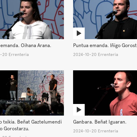
 emanda. Oihana Arana.
Puntua emanda. Iñigo Gorost
-20 Errenteria
2024-10-20 Errenteria
o txikia. Beñat Gaztelumendi
Ganbara. Beñat Iguaran.
go Gorostarzu.
2024-10-20 Errenteria