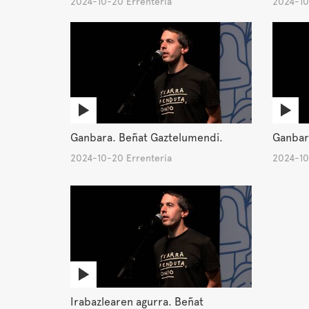
2024-10-20 Errenteria
2024-10
Ganbara. Beñat Gaztelumendi.
Ganbar
2024-10-20 Errenteria
2024-10
Irabazlearen agurra. Beñat