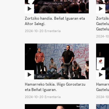
Zortziko handia. Beñat Iguaran eta
Zortzik
Aitor Salegi.
Gaztel
Gaztel
2024-10-20 Errenteria
2024-10
Hamarreko txikia. Iñigo Gorostarzu
Hamarre
eta Beñat Iguaran.
Gaztel
2024-10-20 Errenteria
2024-10