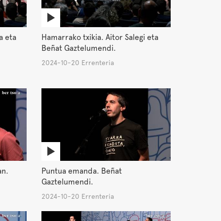
a eta
Hamarrako txikia. Aitor Salegi eta
Beñat Gaztelumendi.
2024-10-20 Errenteria
an.
Puntua emanda. Beñat
Gaztelumendi.
2024-10-20 Errenteria