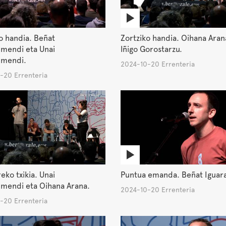
o handia. Beñat
Zortziko handia. Oihana Aran
umendi eta Unai
Iñigo Gorostarzu.
umendi.
2024-10-20 Errenteria
-20 Errenteria
ko txikia. Unai
Puntua emanda. Beñat Iguar
umendi eta Oihana Arana.
2024-10-20 Errenteria
-20 Errenteria