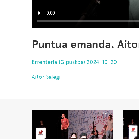
Puntua emanda. Aitor
Errenteria (Gipuzkoa) 2024-10-20
Aitor Salegi