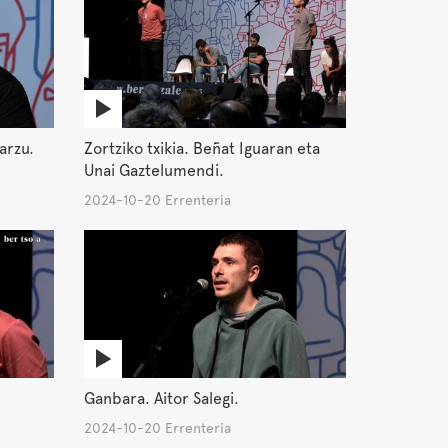
arzu.
Zortziko txikia. Beñat Iguaran eta
Unai Gaztelumendi.
2024-10-20 Errenteria
Ganbara. Aitor Salegi.
2024-10-20 Errenteria