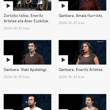
Zortziko txikia. Eneritz
Ganbara. Amaia Iturriotz.
Artetxe eta Aner Euzkitze.
2024-10-27 Irun
2024-10-27 Irun
Ganbara. Iñaki Apalategi.
Ganbara. Eneritz Artetxe.
2024-10-27 Irun
2024-10-27 Irun