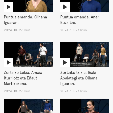
Puntua emanda. Oihana
Puntua emanda. Aner
Iguaran.
Euzkitze.
2024-10-27 Irun
2024-10-27 Irun
Zortziko txikia. Amaia
Zortziko txikia. Iñaki
Iturriotz eta Eñaut
Apalategi eta Oihana
Martikorena.
Iguaran.
2024-10-27 Irun
2024-10-27 Irun