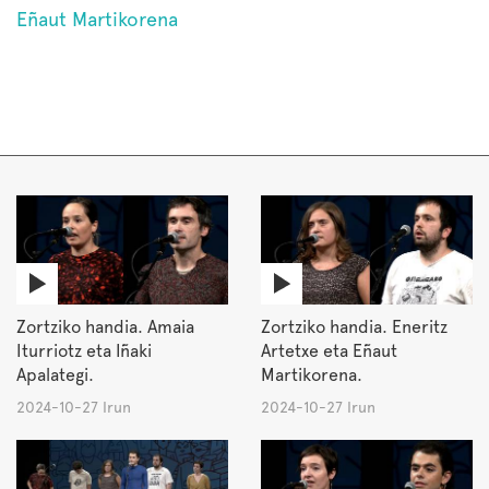
Eñaut Martikorena
Zortziko handia. Amaia
Zortziko handia. Eneritz
Iturriotz eta Iñaki
Artetxe eta Eñaut
Apalategi.
Martikorena.
2024-10-27 Irun
2024-10-27 Irun