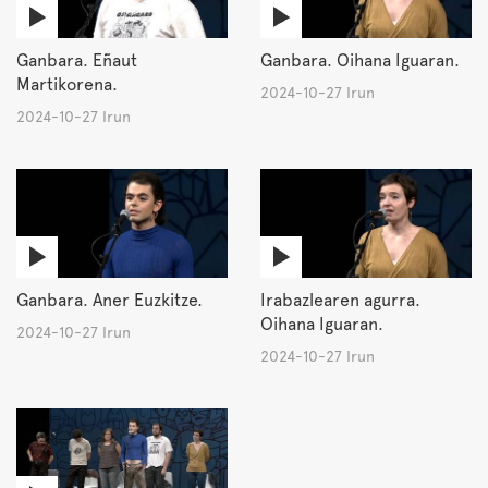
Ganbara. Eñaut
Ganbara. Oihana Iguaran.
Martikorena.
2024-10-27 Irun
2024-10-27 Irun
Ganbara. Aner Euzkitze.
Irabazlearen agurra.
Oihana Iguaran.
2024-10-27 Irun
2024-10-27 Irun