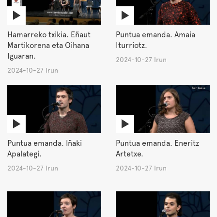
Hamarreko txikia. Eñaut
Puntua emanda. Amaia
Martikorena eta Oihana
Iturriotz.
Iguaran.
2024-10-27 Irun
2024-10-27 Irun
Puntua emanda. Iñaki
Puntua emanda. Eneritz
Apalategi.
Artetxe.
2024-10-27 Irun
2024-10-27 Irun