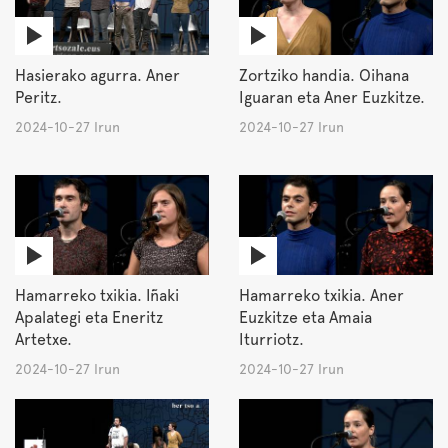
Hasierako agurra. Aner
Zortziko handia. Oihana
Peritz.
Iguaran eta Aner Euzkitze.
2024-10-27 Irun
2024-10-27 Irun
Hamarreko txikia. Iñaki
Hamarreko txikia. Aner
Apalategi eta Eneritz
Euzkitze eta Amaia
Artetxe.
Iturriotz.
2024-10-27 Irun
2024-10-27 Irun