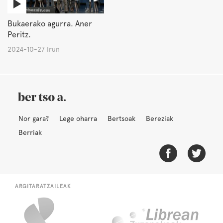
Bukaerako agurra. Aner
Peritz.
2024-10-27 Irun
Nor gara?
Lege oharra
Bertsoak
Bereziak
Berriak
ARGITARATZAILEAK