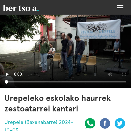
Togg
navi
Urepeleko eskolako haurrek
zestoatarrei kantari
Urepele (Baxenabarre) 2024-
10-05