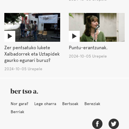
Zer pentsatuko lukete
Puntu-erantzunak.
Xalbadorrek eta Uztapidek
2024-10-05 Urepele
gaurko egunari buruz?
2024-10-05 Urepele
Nor gara?
Lege oharra
Bertsoak
Bereziak
Berriak