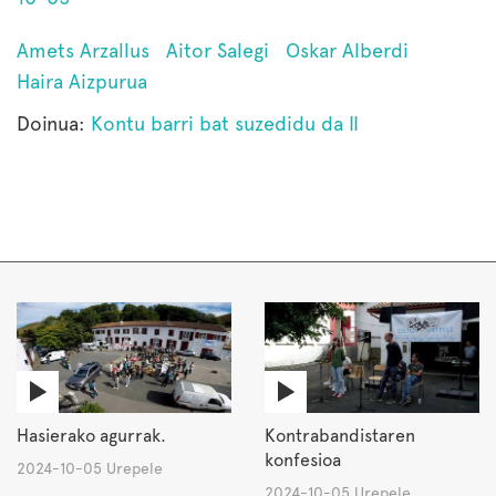
Amets Arzallus
Aitor Salegi
Oskar Alberdi
Haira Aizpurua
Doinua:
Kontu barri bat suzedidu da II
Hasierako agurrak.
Kontrabandistaren
konfesioa
2024-10-05 Urepele
2024-10-05 Urepele