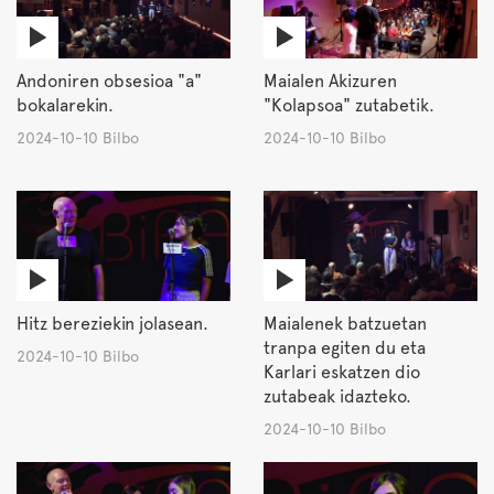
Andoniren obsesioa "a"
Maialen Akizuren
bokalarekin.
"Kolapsoa" zutabetik.
2024-10-10 Bilbo
2024-10-10 Bilbo
Hitz bereziekin jolasean.
Maialenek batzuetan
tranpa egiten du eta
2024-10-10 Bilbo
Karlari eskatzen dio
zutabeak idazteko.
2024-10-10 Bilbo