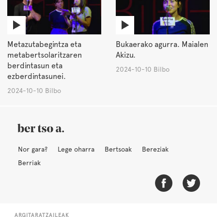
Metazutabegintza eta
Bukaerako agurra. Maialen
metabertsolaritzaren
Akizu.
berdintasun eta
2024-10-10 Bilbo
ezberdintasunei.
2024-10-10 Bilbo
Nor gara?
Lege oharra
Bertsoak
Bereziak
Berriak
ARGITARATZAILEAK