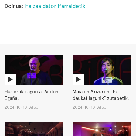
Doinua:
Haizea dator ifarraldetik
Hasierako agurra. Andoni
Maialen Akizuren "Ez
Egaña.
daukat lagunik" zutabetik.
2024-10-10 Bilbo
2024-10-10 Bilbo