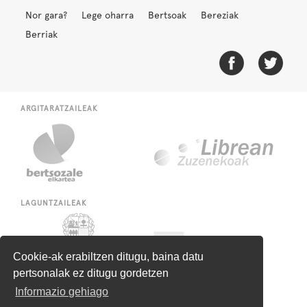
Nor gara?
Lege oharra
Bertsoak
Bereziak
Berriak
ARGITARATZAILEAK
LAGUNTZAILEAK
Cookie-ak erabiltzen ditugu, baina datu
pertsonalak ez ditugu gordetzen
Informazio gehiago