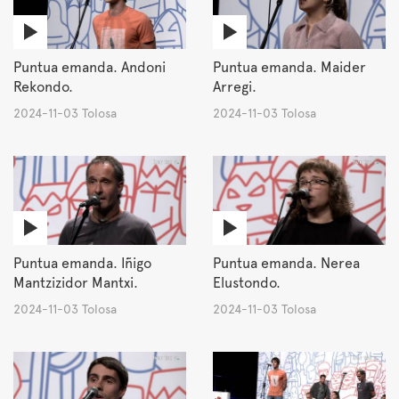
Puntua emanda. Andoni
Puntua emanda. Maider
Rekondo.
Arregi.
2024-11-03 Tolosa
2024-11-03 Tolosa
Puntua emanda. Iñigo
Puntua emanda. Nerea
Mantzizidor Mantxi.
Elustondo.
2024-11-03 Tolosa
2024-11-03 Tolosa