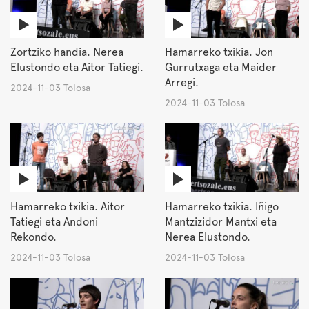
Zortziko handia. Nerea
Hamarreko txikia. Jon
Elustondo eta Aitor Tatiegi.
Gurrutxaga eta Maider
Arregi.
2024-11-03 Tolosa
2024-11-03 Tolosa
Hamarreko txikia. Aitor
Hamarreko txikia. Iñigo
Tatiegi eta Andoni
Mantzizidor Mantxi eta
Rekondo.
Nerea Elustondo.
2024-11-03 Tolosa
2024-11-03 Tolosa