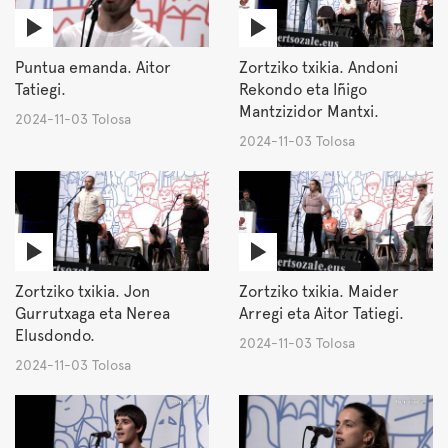
Puntua emanda. Aitor
Zortziko txikia. Andoni
Tatiegi.
Rekondo eta Iñigo
Mantzizidor Mantxi.
2024-11-03 Tolosa
2024-11-03 Tolosa
Zortziko txikia. Jon
Zortziko txikia. Maider
Gurrutxaga eta Nerea
Arregi eta Aitor Tatiegi.
Elusdondo.
2024-11-03 Tolosa
2024-11-03 Tolosa