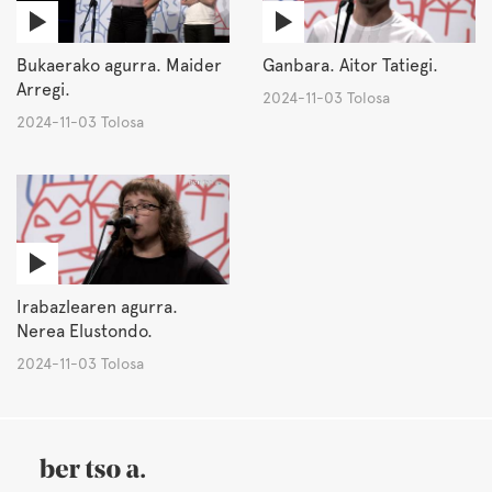
Bukaerako agurra. Maider
Ganbara. Aitor Tatiegi.
Arregi.
2024-11-03 Tolosa
2024-11-03 Tolosa
Irabazlearen agurra.
Nerea Elustondo.
2024-11-03 Tolosa