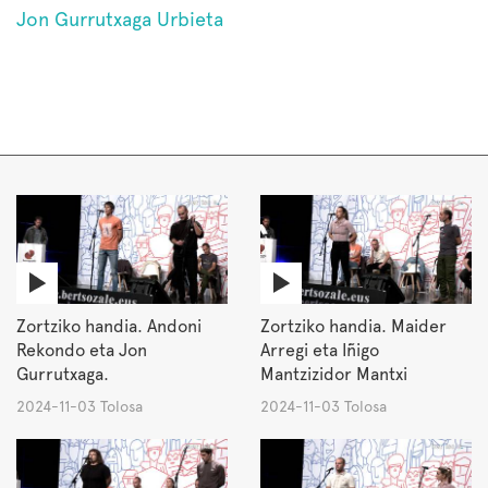
Jon Gurrutxaga Urbieta
Zortziko handia. Andoni
Zortziko handia. Maider
Rekondo eta Jon
Arregi eta Iñigo
Gurrutxaga.
Mantzizidor Mantxi
2024-11-03 Tolosa
2024-11-03 Tolosa