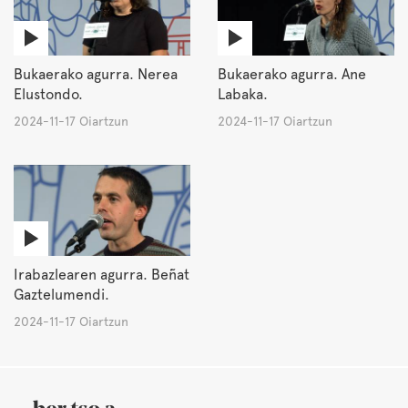
Bukaerako agurra. Nerea
Bukaerako agurra. Ane
Elustondo.
Labaka.
2024-11-17 Oiartzun
2024-11-17 Oiartzun
Irabazlearen agurra. Beñat
Gaztelumendi.
2024-11-17 Oiartzun