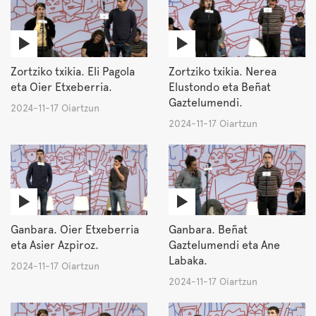
Zortziko txikia. Eli Pagola
Zortziko txikia. Nerea
eta Oier Etxeberria.
Elustondo eta Beñat
Gaztelumendi.
2024-11-17 Oiartzun
2024-11-17 Oiartzun
Ganbara. Oier Etxeberria
Ganbara. Beñat
eta Asier Azpiroz.
Gaztelumendi eta Ane
Labaka.
2024-11-17 Oiartzun
2024-11-17 Oiartzun