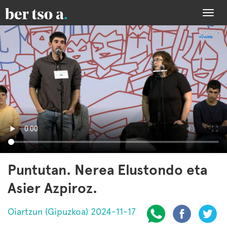
Togg
navi
Puntutan. Nerea Elustondo eta
Asier Azpiroz.
Oiartzun (Gipuzkoa) 2024-11-17