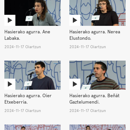
Hasierako agurra. Ane
Hasierako agurra. Nerea
Labaka.
Elustondo.
2024-11-17 Oiartzun
2024-11-17 Oiartzun
Hasierako agurra. Oier
Hasierako agurra. Beñát
Etxeberria.
Gaztelumendi.
2024-11-17 Oiartzun
2024-11-17 Oiartzun