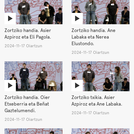
Zortziko handia. Asier
Zortziko handia. Ane
Azpiroz eta Eli Pagola.
Labaka eta Nerea
Elustondo.
2024-11-17 Oiartzun
2024-11-17 Oiartzun
Zortziko handia. Oier
Zortziko txikia. Asier
Etxeberria eta Beñat
Azpiroz eta Ane Labaka.
Gaztelumendi.
2024-11-17 Oiartzun
2024-11-17 Oiartzun