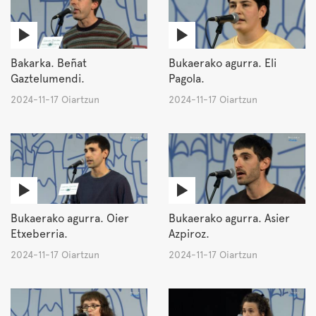
Bakarka. Beñat
Bukaerako agurra. Eli
Gaztelumendi.
Pagola.
2024-11-17 Oiartzun
2024-11-17 Oiartzun
Bukaerako agurra. Oier
Bukaerako agurra. Asier
Etxeberria.
Azpiroz.
2024-11-17 Oiartzun
2024-11-17 Oiartzun