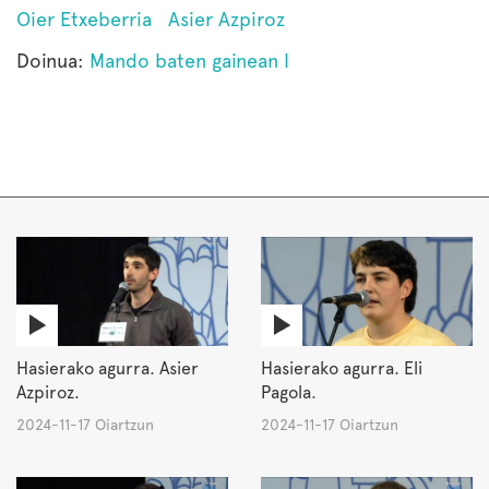
Oier Etxeberria
Asier Azpiroz
Doinua:
Mando baten gainean I
Hasierako agurra. Asier
Hasierako agurra. Eli
Azpiroz.
Pagola.
2024-11-17 Oiartzun
2024-11-17 Oiartzun