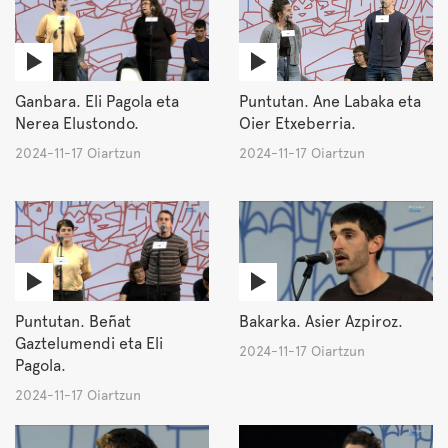
Ganbara. Eli Pagola eta
Puntutan. Ane Labaka eta
Nerea Elustondo.
Oier Etxeberria.
2024-11-17 Oiartzun
2024-11-17 Oiartzun
Puntutan. Beñat
Bakarka. Asier Azpiroz.
Gaztelumendi eta Eli
2024-11-17 Oiartzun
Pagola.
2024-11-17 Oiartzun