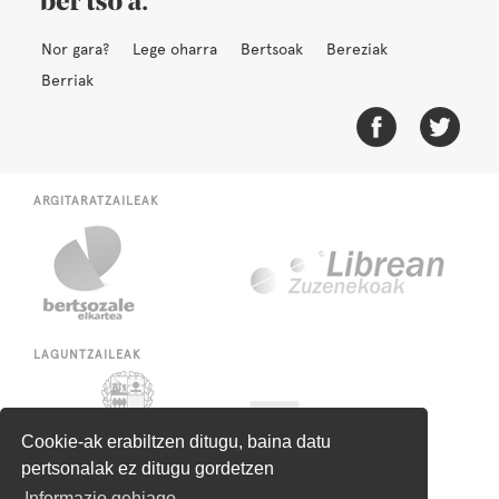
Nor gara?
Lege oharra
Bertsoak
Bereziak
Berriak
ARGITARATZAILEAK
LAGUNTZAILEAK
Cookie-ak erabiltzen ditugu, baina datu
pertsonalak ez ditugu gordetzen
Informazio gehiago