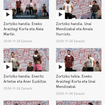
Zortziko handia. Eneko
Zortziko handia. Unai
Araiztegi Korta eta Alaia
Mendizabal eta Amaia
Martin.
Iturriotz.
2024-11-24 Zarautz
2024-11-24 Zarautz
Zortziko handia. Eneritz
Zortziko txikia. Eneko
Artetxe eta Aner Euzkitze.
Araiztegi Korta eta Unai
Mendizabal.
2024-11-24 Zarautz
2024-11-24 Zarautz