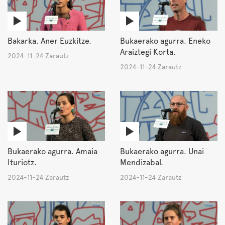
Bakarka. Aner Euzkitze.
Bukaerako agurra. Eneko
Araiztegi Korta.
2024-11-24 Zarautz
2024-11-24 Zarautz
Bukaerako agurra. Amaia
Bukaerako agurra. Unai
Ituriotz.
Mendizabal.
2024-11-24 Zarautz
2024-11-24 Zarautz