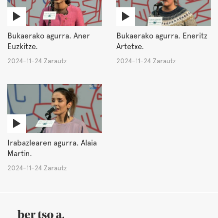
Bukaerako agurra. Aner
Bukaerako agurra. Eneritz
Euzkitze.
Artetxe.
2024-11-24 Zarautz
2024-11-24 Zarautz
Irabazlearen agurra. Alaia
Martin.
2024-11-24 Zarautz