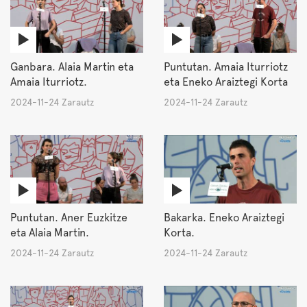
Ganbara. Alaia Martin eta
Puntutan. Amaia Iturriotz
Amaia Iturriotz.
eta Eneko Araiztegi Korta
2024-11-24 Zarautz
2024-11-24 Zarautz
Puntutan. Aner Euzkitze
Bakarka. Eneko Araiztegi
eta Alaia Martin.
Korta.
2024-11-24 Zarautz
2024-11-24 Zarautz