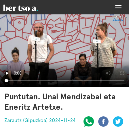
Togg
navi
Puntutan. Unai Mendizabal eta
Eneritz Artetxe.
Zarautz (Gipuzkoa) 2024-11-24