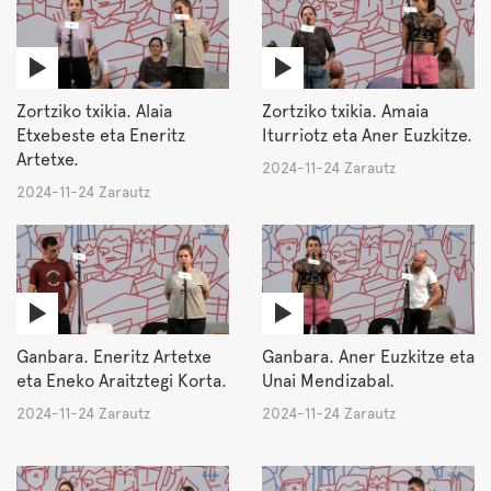
Zortziko txikia. Alaia
Zortziko txikia. Amaia
Etxebeste eta Eneritz
Iturriotz eta Aner Euzkitze.
Artetxe.
2024-11-24 Zarautz
2024-11-24 Zarautz
Ganbara. Eneritz Artetxe
Ganbara. Aner Euzkitze eta
eta Eneko Araitztegi Korta.
Unai Mendizabal.
2024-11-24 Zarautz
2024-11-24 Zarautz