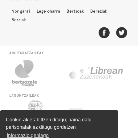
Nor gara?
Lege oharra
Bertsoak
Bereziak
Berriak
ARGITARATZAILEAK
LAGUNTZAILEAK
Cookie-ak erabiltzen ditugu, baina datu
pertsonalak ez ditugu gordetzen
Informazio gehiago