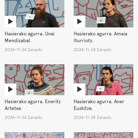
Hasierako agurra. Unai
Hasierako agurra. Amaia
Mendizabal.
Iturriotz.
2024-11-24 Zarautz
2024-11-24 Zarautz
Hasierako agurra. Eneritz
Hasierako agurra. Aner
Artetxe.
Euzkitze.
2024-11-24 Zarautz
2024-11-24 Zarautz