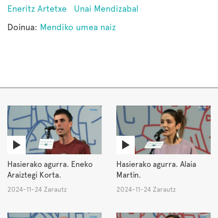
Eneritz Artetxe
Unai Mendizabal
Doinua:
Mendiko umea naiz
Hasierako agurra. Eneko
Hasierako agurra. Alaia
Araiztegi Korta.
Martin.
2024-11-24 Zarautz
2024-11-24 Zarautz