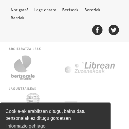
Nor gara?
Lege oharra
Bertsoak
Bereziak
Berriak
ARGITARATZAILEAK
LAGUNTZAILEAK
Cookie-ak erabiltzen ditugu, baina datu
pertsonalak ez ditugu gordetzen
Informazio gehiago