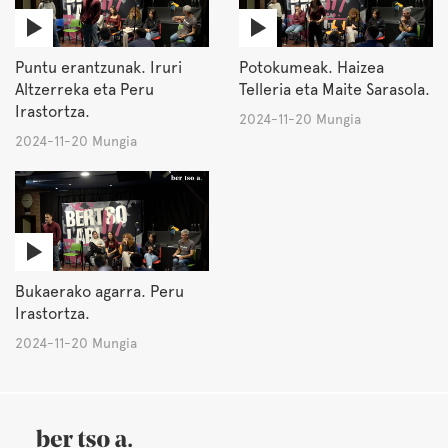
Puntu erantzunak. Iruri
Potokumeak. Haizea
Altzerreka eta Peru
Telleria eta Maite Sarasola.
Irastortza.
2024-11-20 Mungia
2024-11-20 Mungia
Bukaerako agarra. Peru
Irastortza.
2024-11-20 Mungia