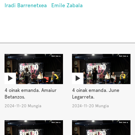
Iradi Barrenetxea
Emile Zabala
4 oinak emanda. Amaiur
4 oinak emanda. June
Betanzos.
Legarreta.
2024-11-20 Mungia
2024-11-20 Mungia