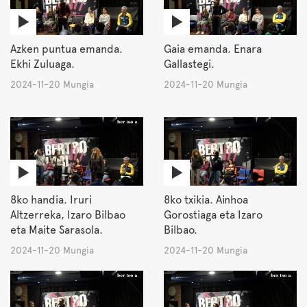
Azken puntua emanda.
Gaia emanda. Enara
Ekhi Zuluaga.
Gallastegi.
2024-11-20 Mungia
2024-11-20 Mungia
8ko handia. Iruri
8ko txikia. Ainhoa
Altzerreka, Izaro Bilbao
Gorostiaga eta Izaro
eta Maite Sarasola.
Bilbao.
2024-11-20 Mungia
2024-11-20 Mungia