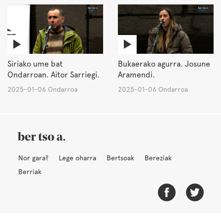
Siriako ume bat
Bukaerako agurra. Josune
Ondarroan. Aitor Sarriegi.
Aramendi.
2025-01-06 Ondarroa
2025-01-06 Ondarroa
Nor gara?
Lege oharra
Bertsoak
Bereziak
Berriak