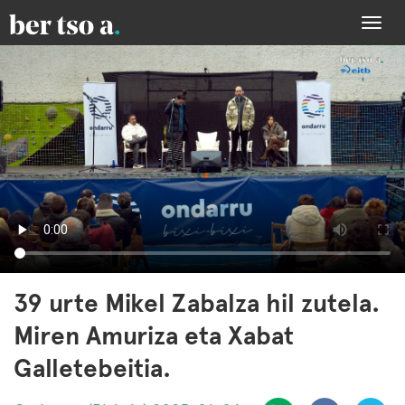
Togg
navi
39 urte Mikel Zabalza hil zutela.
Miren Amuriza eta Xabat
Galletebeitia.