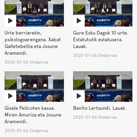
Urte berriarekin,
Gure Esku Dagok 10 urte.
psikologoarengana. Xabat
Estatututik estatusera.
Galletebeitia eta Josune
Lauak.
Aramendi.
2025-01-06 Ondarroa
2025-01-06 Ondarroa
Gisele Pelicoten kasua.
Benito Lertxundi. Lauak.
Miren Amuriza eta Josune
2025-01-06 Ondarroa
Aramendi.
2025-01-06 Ondarroa