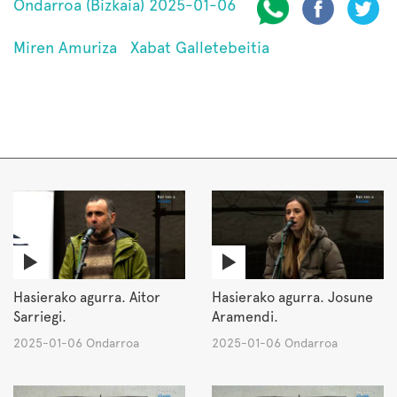
Ondarroa (Bizkaia) 2025-01-06
Miren Amuriza
Xabat Galletebeitia
Hasierako agurra. Aitor
Hasierako agurra. Josune
Sarriegi.
Aramendi.
2025-01-06 Ondarroa
2025-01-06 Ondarroa