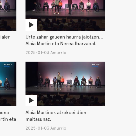
ialen
Urte zahar gauean haurra jaiotzen...
Alaia Martin eta Nerea Ibarzabal.
2025-01-03 Amurrio
uena
Alaia Martinek atzekoei dien
rtin eta
maitasunaz.
2025-01-03 Amurrio