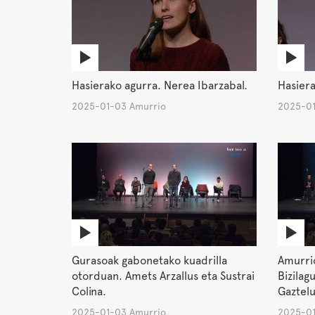
Hasierako agurra. Nerea Ibarzabal.
Hasiera
2025-01-03 Amurrio
2025-01
Gurasoak gabonetako kuadrilla
Amurrio
otorduan. Amets Arzallus eta Sustrai
Bizilag
Colina.
Gaztelu
2025-01-03 Amurrio
2025-01