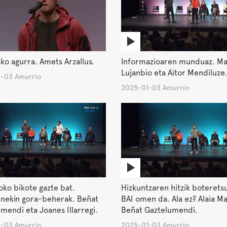
ko agurra. Amets Arzallus.
Informazioaren munduaz. Ma
Lujanbio eta Aitor Mendiluze.
-03 Amurrio
2025-01-03 Amurrio
ko bikote gazte bat.
Hizkuntzaren hitzik boterets
unekin gora-beherak. Beñat
BAI omen da. Ala ez? Alaia Ma
mendi eta Joanes Illarregi.
Beñat Gaztelumendi.
-03 Amurrio
2025-01-03 Amurrio