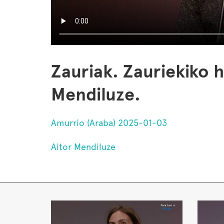
Zauriak. Zauriekiko 
Mendiluze.
Amurrio (Araba) 2025-01-03
Aitor Mendiluze