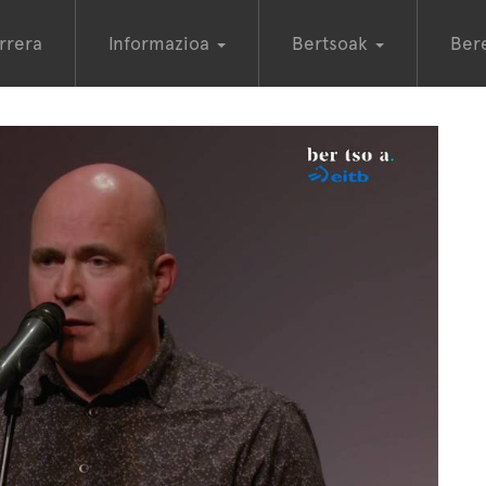
rrera
Informazioa
Bertsoak
Ber