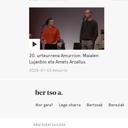
20. urteurrena Amurrion. Maialen
Lujanbio eta Amets Arzallus.
2025-01-03 Amurrio
Nor gara?
Lege oharra
Bertsoak
Bereziak
ARGITARATZAILEAK