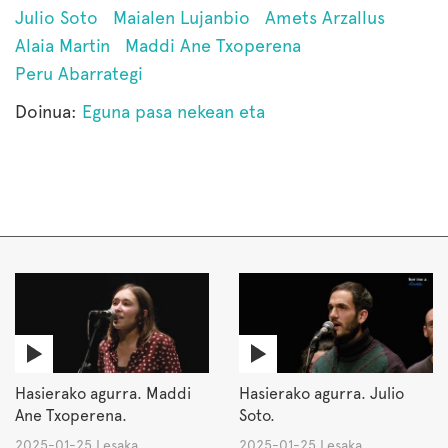
Julio Soto
Maialen Lujanbio
Amets Arzallus
Alaia Martin
Maddi Ane Txoperena
Peru Abarrategi
Doinua:
Eguna pasa nekean eta
Hasierako agurra. Maddi
Hasierako agurra. Julio
Ane Txoperena.
Soto.
2025-01-25 Lesaka
2025-01-25 Lesaka