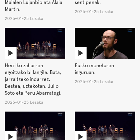
Maialen Lujanbio eta Alaia
sentipenak.
Martin.
2025-01-25 Lesaka
2025-01-25 Lesaka
Herriko zaharren
Eusko monetaren
egoitzako bi langile. Bata,
inguruan.
jarraitzeko indarrez.
2025-01-25 Lesaka
Bestea, uztekotan. Julio
Soto eta Peru Abarrategi.
2025-01-25 Lesaka