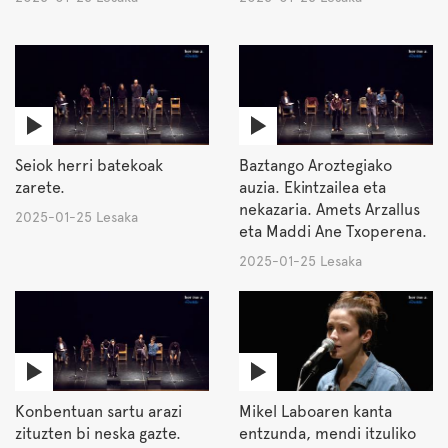
Seiok herri batekoak
Baztango Aroztegiako
zarete.
auzia. Ekintzailea eta
nekazaria. Amets Arzallus
2025-01-25 Lesaka
eta Maddi Ane Txoperena.
2025-01-25 Lesaka
Konbentuan sartu arazi
Mikel Laboaren kanta
zituzten bi neska gazte.
entzunda, mendi itzuliko