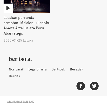
Lesakan parranda
asmotan. Maialen Lujanbio,
Amets Arzallus eta Peru
Abarrategi.
2025-01-25 Lesaka
Nor gara?
Lege oharra
Bertsoak
Bereziak
Berriak
ARGITARATZAILEAK