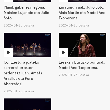
Planik gabe, ezin egona.
Zurrumurruak. Julio Soto,
Maialen Lujanbio eta Julio
Alaia Martin eta Maddi Ane
Soto.
Txoperena.
2025-01-25 Lesaka
2025-01-25 Lesaka
Kontzertura joateko
Lesakari buruzko puntuak.
sarrerak erosten
Maddi Ane Txoperena.
ordenagailuan. Amets
2025-01-25 Lesaka
Arzallus eta Peru
Abarrategi.
2025-01-25 Lesaka