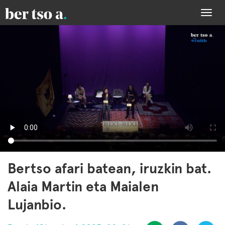
Togg
navi
Bertso afari batean, iruzkin bat.
Alaia Martin eta Maialen
Lujanbio.