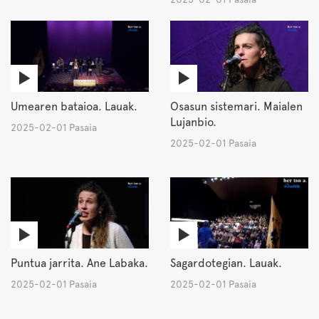
Umearen bataioa. Lauak.
Osasun sistemari. Maialen
Lujanbio.
2025-02-01 Pasaia
2025-02-01 Pasaia
Puntua jarrita. Ane Labaka.
Sagardotegian. Lauak.
2025-02-01 Pasaia
2025-02-01 Pasaia