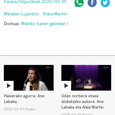
Pasaia (Gipuzkoa) 2025-02-01
Maialen Lujanbio
Alaia Martin
Doinua:
Mando baten gainean I
Hasierako agurra. Ane
Udan norbere etxea
Labaka.
alokatzeko aukera. Ane
Labaka eta Alaia Martin.
2025-02-01 Pasaia
2025-02-01 Pasaia