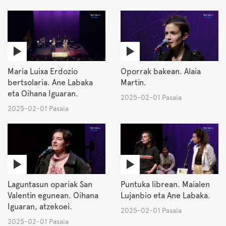
Maria Luixa Erdozio
Oporrak bakean. Alaia
bertsolaria. Ane Labaka
Martin.
eta Oihana Iguaran.
2025-02-01 Pasaia
2025-02-01 Pasaia
Laguntasun opariak San
Puntuka librean. Maialen
Valentin egunean. Oihana
Lujanbio eta Ane Labaka.
Iguaran, atzekoei.
2025-02-01 Pasaia
2025-02-01 Pasaia