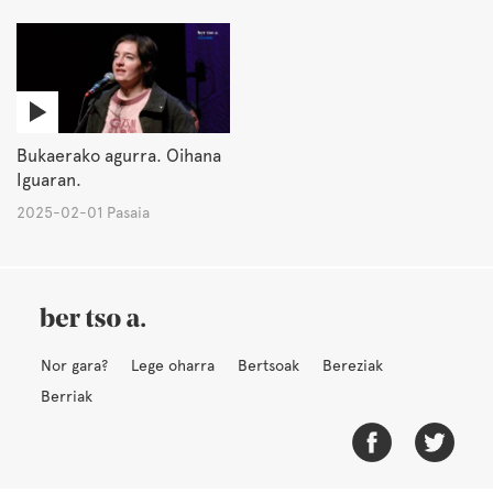
Bukaerako agurra. Oihana
Iguaran.
2025-02-01 Pasaia
Nor gara?
Lege oharra
Bertsoak
Bereziak
Berriak