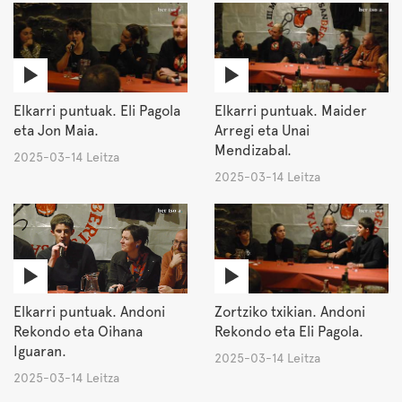
Elkarri puntuak. Eli Pagola
Elkarri puntuak. Maider
eta Jon Maia.
Arregi eta Unai
Mendizabal.
2025-03-14 Leitza
2025-03-14 Leitza
Elkarri puntuak. Andoni
Zortziko txikian. Andoni
Rekondo eta Oihana
Rekondo eta Eli Pagola.
Iguaran.
2025-03-14 Leitza
2025-03-14 Leitza