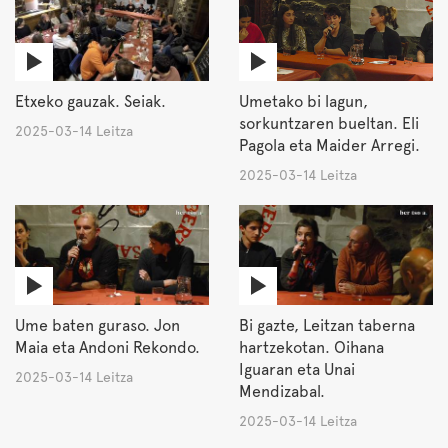
Etxeko gauzak. Seiak.
Umetako bi lagun,
sorkuntzaren bueltan. Eli
2025-03-14 Leitza
Pagola eta Maider Arregi.
2025-03-14 Leitza
Ume baten guraso. Jon
Bi gazte, Leitzan taberna
Maia eta Andoni Rekondo.
hartzekotan. Oihana
Iguaran eta Unai
2025-03-14 Leitza
Mendizabal.
2025-03-14 Leitza