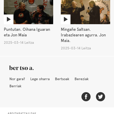
Puntutan. Oihana Iguaran
Mingañe Saltsan.
eta Jon Maia
Irabazlearen agurra. Jon
Maia.
2025-03-14 Leitza
2025-03-14 Leitza
Nor gara?
Lege oharra
Bertsoak
Bereziak
Berriak
ARGITARATZAILEAK