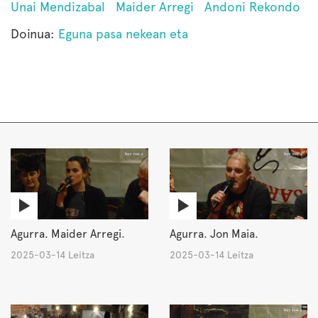
Unai Mendizabal
Maider Arregi
Andoni Rekondo
Doinua:
Eguna pasa nekean eta
Agurra. Maider Arregi.
Agurra. Jon Maia.
2025-03-14 Leitza
2025-03-14 Leitza