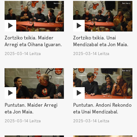
Zortziko txikia. Maider
Zortziko txikia. Unai
Arregi eta Oihana Iguaran.
Mendizabal eta Jon Maia.
2025-03-14 Leitza
2025-03-14 Leitza
Puntutan. Maider Arregi
Puntutan. Andoni Rekondo
eta Jon Maia.
eta Unai Mendizabal.
2025-03-14 Leitza
2025-03-14 Leitza