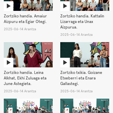
Zortziko handia. Amaiur
Zortziko handia. Kattalin
Aizpuru eta Egiar Otegi.
Lizarraga eta Unax
Aizpurua.
2025-06-14 Arantza
2025-06-14 Arantza
Zortziko handia. Leina
Zortziko txikia. Goizane
Alkhat, Ekhi Zuluaga eta
Etxeberri eta Enara
June Astegieta.
Gallastegi.
2025-06-14 Arantza
2025-06-14 Arantza