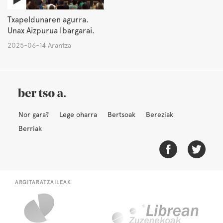
Txapeldunaren agurra.
Unax Aizpurua Ibargarai.
2025-06-14 Arantza
Nor gara?
Lege oharra
Bertsoak
Bereziak
Berriak
ARGITARATZAILEAK