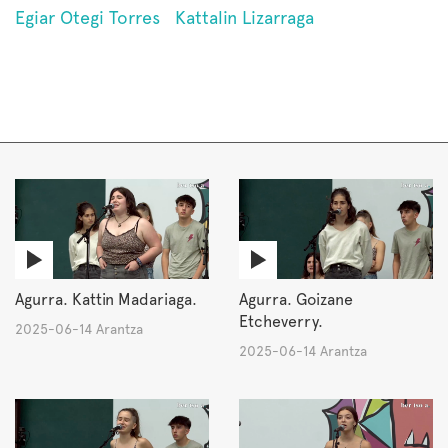
Egiar Otegi Torres
Kattalin Lizarraga
Agurra. Kattin Madariaga.
Agurra. Goizane
Etcheverry.
2025-06-14 Arantza
2025-06-14 Arantza