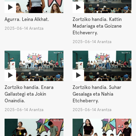
Agurra. Leina Alkhat.
Zortziko handia. Kattin
Madariaga eta Goizane
2025-06-14 Arantza
Etcheverry.
2025-06-14 Arantza
Zortziko handia. Enara
Zortziko handia. Suhar
Gallastegi eta Jokin
Gesalaga eta Nahia
Onaindia.
Etcheberry.
2025-06-14 Arantza
2025-06-14 Arantza