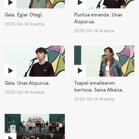
Gaia. Egiar Otegi.
Puntua emanda. Unax
Aizpurua.
2025-06-14 Arantza
2025-06-14 Arantza
Gaia. Unax Aizpurua.
Txapel emailearen
bertsoa. Saioa Alkaiza.
2025-06-14 Arantza
2025-06-14 Arantza