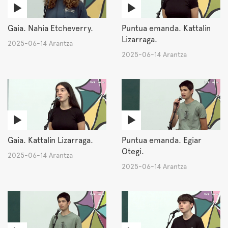
Gaia. Nahia Etcheverry.
Puntua emanda. Kattalin
Lizarraga.
2025-06-14 Arantza
2025-06-14 Arantza
Gaia. Kattalin Lizarraga.
Puntua emanda. Egiar
Otegi.
2025-06-14 Arantza
2025-06-14 Arantza