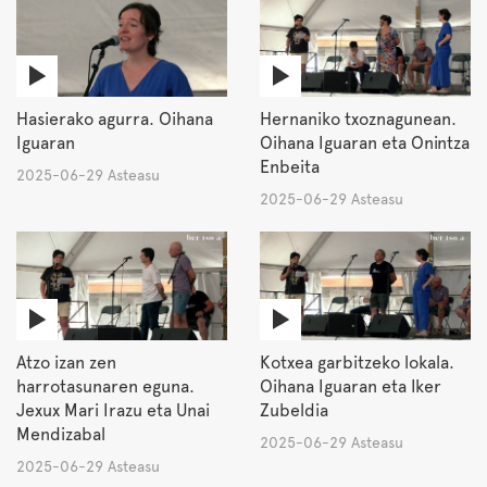
Hasierako agurra. Oihana
Hernaniko txoznagunean.
Iguaran
Oihana Iguaran eta Onintza
Enbeita
2025-06-29 Asteasu
2025-06-29 Asteasu
Atzo izan zen
Kotxea garbitzeko lokala.
harrotasunaren eguna.
Oihana Iguaran eta Iker
Jexux Mari Irazu eta Unai
Zubeldia
Mendizabal
2025-06-29 Asteasu
2025-06-29 Asteasu