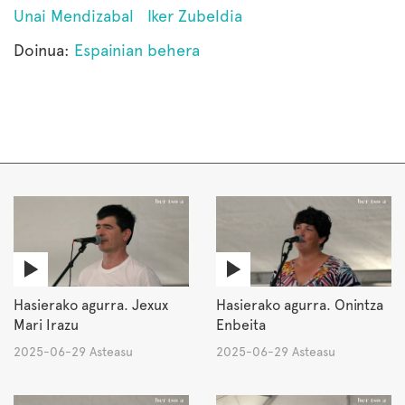
Unai Mendizabal
Iker Zubeldia
Doinua:
Espainian behera
Hasierako agurra. Jexux
Hasierako agurra. Onintza
Mari Irazu
Enbeita
2025-06-29 Asteasu
2025-06-29 Asteasu