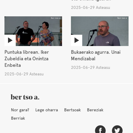
2025-06-29 Asteasu
Puntuka librean. Iker
Bukaerako agurra. Unai
Zubeldia eta Onintza
Mendizabal
Enbeita
2025-06-29 Asteasu
2025-06-29 Asteasu
Nor gara?
Lege oharra
Bertsoak
Bereziak
Berriak