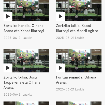
Zortziko handia. Oihana
Zortziko txikia. Xabat
Arana eta Xabat Illarregi.
Illarregi eta Maddi Agirre.
2025-06-21 Laukiz
2025-06-21 Laukiz
Zortziko txikia. Josu
Puntua emanda. Oihana
Txoperena eta Oihana
Arana.
Arana.
2025-06-21 Laukiz
2025-06-21 Laukiz