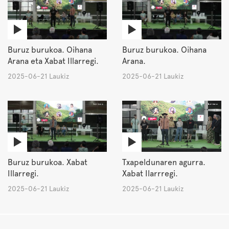
Buruz burukoa. Oihana
Buruz burukoa. Oihana
Arana eta Xabat Illarregi.
Arana.
2025-06-21 Laukiz
2025-06-21 Laukiz
Buruz burukoa. Xabat
Txapeldunaren agurra.
Illarregi.
Xabat Ilarrregi.
2025-06-21 Laukiz
2025-06-21 Laukiz