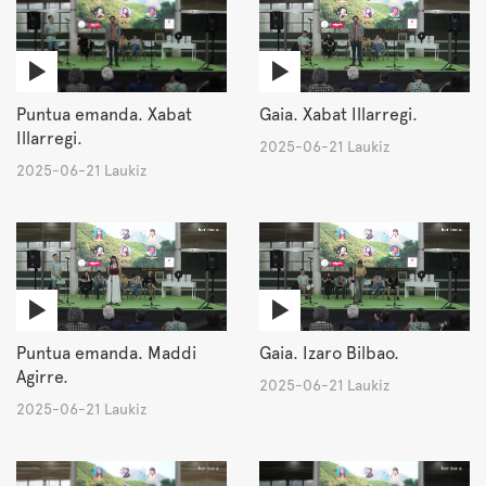
Puntua emanda. Xabat
Gaia. Xabat Illarregi.
Illarregi.
2025-06-21 Laukiz
2025-06-21 Laukiz
Puntua emanda. Maddi
Gaia. Izaro Bilbao.
Agirre.
2025-06-21 Laukiz
2025-06-21 Laukiz