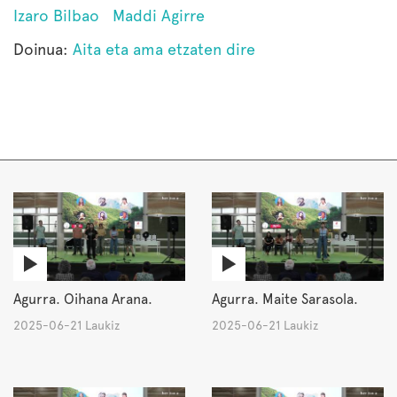
Izaro Bilbao
Maddi Agirre
Doinua:
Aita eta ama etzaten dire
Agurra. Oihana Arana.
Agurra. Maite Sarasola.
2025-06-21 Laukiz
2025-06-21 Laukiz