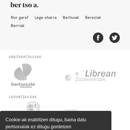
Nor gara?
Lege oharra
Bertsoak
Bereziak
Berriak
ARGITARATZAILEAK
LAGUNTZAILEAK
Cookie-ak erabiltzen ditugu, baina datu
pertsonalak ez ditugu gordetzen