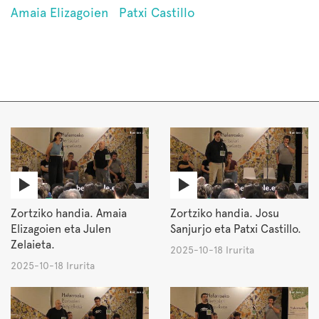
Amaia Elizagoien
Patxi Castillo
Zortziko handia. Amaia
Zortziko handia. Josu
Elizagoien eta Julen
Sanjurjo eta Patxi Castillo.
Zelaieta.
2025-10-18 Irurita
2025-10-18 Irurita