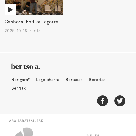
Ganbara. Endika Legarra.
2025-10-18 Irurita
Nor gara?
Lege oharra
Bertsoak
Bereziak
Berriak
ARGITARATZAILEAK