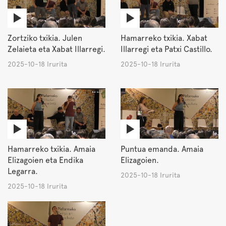
Zortziko txikia. Julen
Hamarreko txikia. Xabat
Zelaieta eta Xabat Illarregi.
Illarregi eta Patxi Castillo.
2025-10-18 Irurita
2025-10-18 Irurita
Hamarreko txikia. Amaia
Puntua emanda. Amaia
Elizagoien eta Endika
Elizagoien.
Legarra.
2025-10-18 Irurita
2025-10-18 Irurita