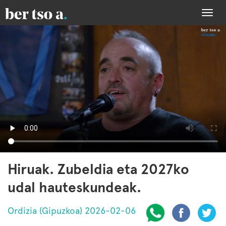
Togg
navi
Hiruak. Zubeldia eta 2027ko
udal hauteskundeak.
Ordizia (Gipuzkoa) 2026-02-06