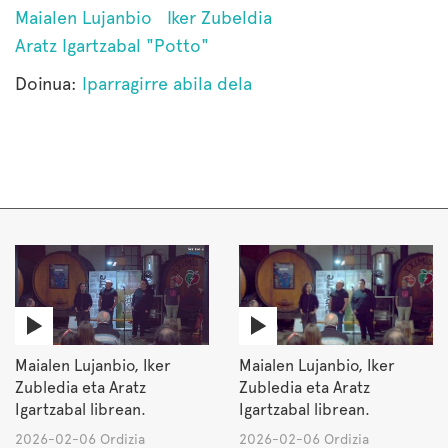
Maialen Lujanbio
Iker Zubeldia
Aratz Igartzabal "Potto"
Doinua:
Iparragirre abila dela
Maialen Lujanbio, Iker
Maialen Lujanbio, Iker
Zubledia eta Aratz
Zubledia eta Aratz
Igartzabal librean.
Igartzabal librean.
2026-02-06 Ordizia
2026-02-06 Ordizia