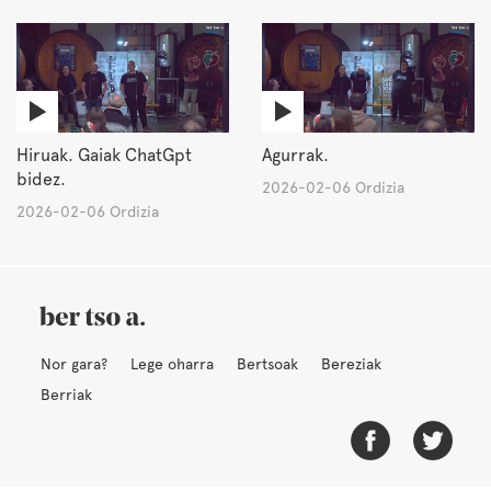
Hiruak. Gaiak ChatGpt
Agurrak.
bidez.
2026-02-06 Ordizia
2026-02-06 Ordizia
Nor gara?
Lege oharra
Bertsoak
Bereziak
Berriak