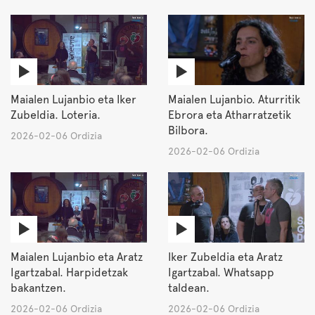
Maialen Lujanbio eta Iker
Maialen Lujanbio. Aturritik
Zubeldia. Loteria.
Ebrora eta Atharratzetik
Bilbora.
2026-02-06 Ordizia
2026-02-06 Ordizia
Maialen Lujanbio eta Aratz
Iker Zubeldia eta Aratz
Igartzabal. Harpidetzak
Igartzabal. Whatsapp
bakantzen.
taldean.
2026-02-06 Ordizia
2026-02-06 Ordizia