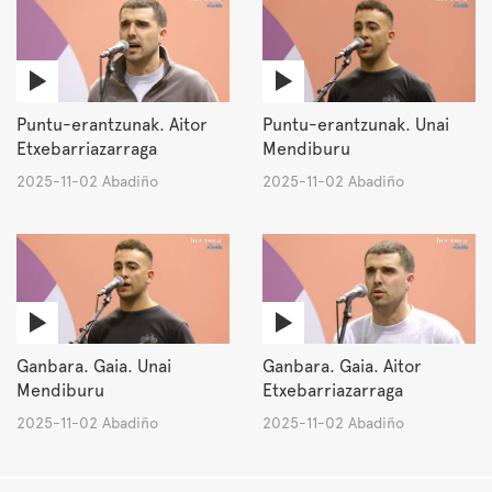
Puntu-erantzunak. Aitor
Puntu-erantzunak. Unai
Etxebarriazarraga
Mendiburu
2025-11-02 Abadiño
2025-11-02 Abadiño
Ganbara. Gaia. Unai
Ganbara. Gaia. Aitor
Mendiburu
Etxebarriazarraga
2025-11-02 Abadiño
2025-11-02 Abadiño