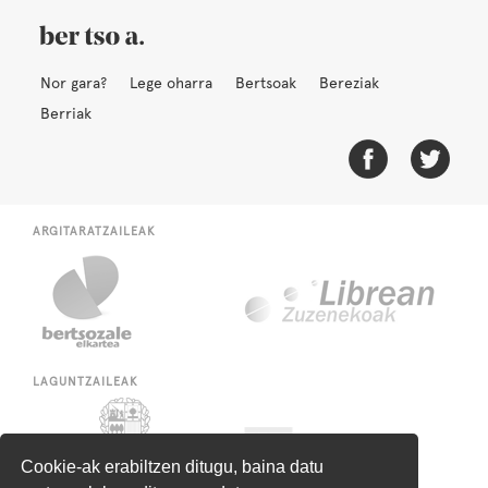
Nor gara?
Lege oharra
Bertsoak
Bereziak
Berriak
ARGITARATZAILEAK
LAGUNTZAILEAK
Cookie-ak erabiltzen ditugu, baina datu