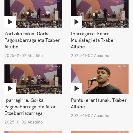
Zortziko txikia. Gorka
Iparragirre. Enare
Pagonabarraga eta Txaber
Muniategi eta Txaber
Altube
Altube
2025-11-02 Abadiño
2025-11-02 Abadiño
Iparragirre. Gorka
Puntu-erantzunak. Txaber
Pagonabarraga eta Aitor
Altube
Etxebarriazarraga
2025-11-02 Abadiño
2025-11-02 Abadiño