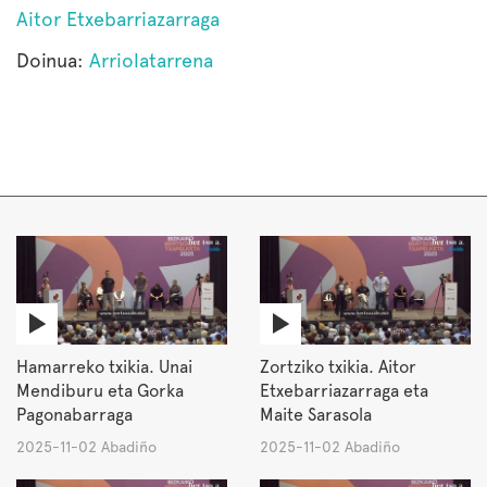
Aitor Etxebarriazarraga
Doinua:
Arriolatarrena
Hamarreko txikia. Unai
Zortziko txikia. Aitor
Mendiburu eta Gorka
Etxebarriazarraga eta
Pagonabarraga
Maite Sarasola
2025-11-02 Abadiño
2025-11-02 Abadiño