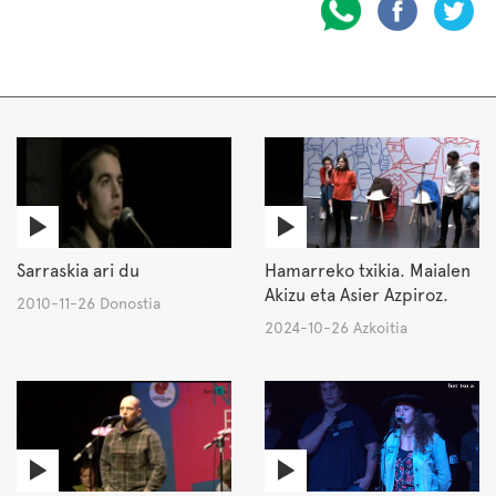
Sarraskia ari du
Hamarreko txikia. Maialen
Akizu eta Asier Azpiroz.
2010-11-26 Donostia
2024-10-26 Azkoitia