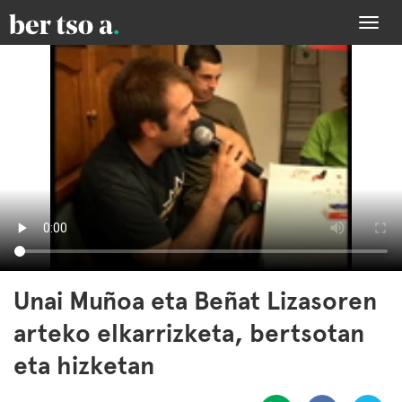
Togg
navi
Unai Muñoa eta Beñat Lizasoren
arteko elkarrizketa, bertsotan
eta hizketan