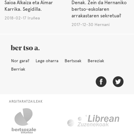
Saioa Alkaiza eta Aimar
Denak. Zein da Hernaniko
Karrika. Segidilla.
bertso-eskolaren
arrakastaren sekretua?
2018-02-17 Iruñea
2017-12-30 Hernani
Nor gara?
Lege oharra
Bertsoak
Bereziak
Berriak
ARGITARATZAILEAK