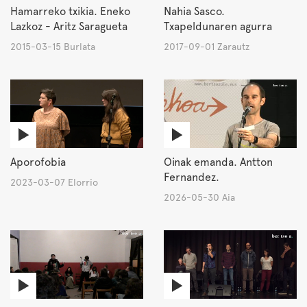
Hamarreko txikia. Eneko
Nahia Sasco.
Lazkoz - Aritz Saragueta
Txapeldunaren agurra
2015-03-15 Burlata
2017-09-01 Zarautz
Aporofobia
Oinak emanda. Antton
Fernandez.
2023-03-07 Elorrio
2026-05-30 Aia