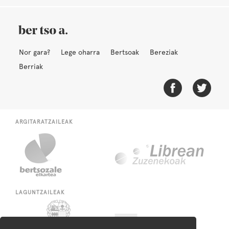
Nor gara?
Lege oharra
Bertsoak
Bereziak
Berriak
ARGITARATZAILEAK
LAGUNTZAILEAK