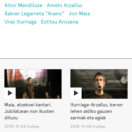
Aitor Mendiluze
Amets Arzallus
Xabier Legarreta "Arano"
Jon Maia
Unai Iturriaga
Estitxu Arozena
Maia, atzekoei kantari.
Iturriaga-Arzallus, beren
Jubilatzean non ikusten
lehen aldiko gauzen
dituzu
xarmak eta egiak
2010-11-04 Iruñea
2010-11-04 Iruñea