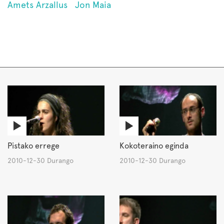
Amets Arzallus
Jon Maia
Pistako errege
Kokoteraino eginda
2010-12-30 Durango
2010-12-30 Durango