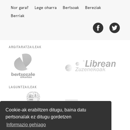
Nor gara?
Lege oharra
Bertsoak
Bereziak
Berriak
ARGITARATZAILEAK
LAGUNTZAILEAK
Cookie-ak erabiltzen ditugu, baina datu
pertsonalak ez ditugu gordetzen
Informazio gehiago