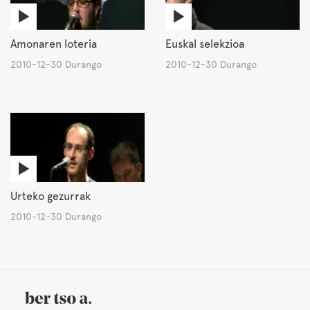
Amonaren loteria
Euskal selekzioa
2010-12-30 Durango
2010-12-30 Durango
Urteko gezurrak
2010-12-30 Durango