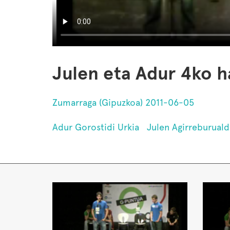
Julen eta Adur 4ko h
Zumarraga (Gipuzkoa) 2011-06-05
Adur Gorostidi Urkia
Julen Agirreburual