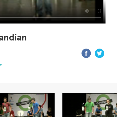
andian
de