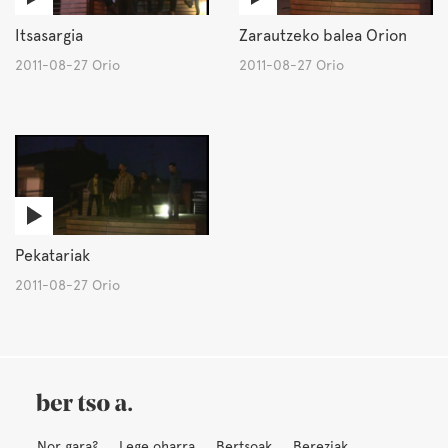
Itsasargia
Zarautzeko balea Orion
2011-08-27 Orio
2011-08-27 Orio
Pekatariak
2011-08-27 Orio
Nor gara?
Lege oharra
Bertsoak
Bereziak