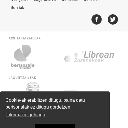
Berriak
ARGITARATZAILEAK
LAGUNTZAILEAK
Cookie-ak erabiltzen ditugu, baina datu
pertsonalak ez ditugu gordetzen
Informazio gehiago