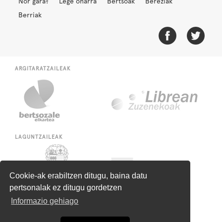
Nor gara?
Lege oharra
Bertsoak
Bereziak
Berriak
ARGITARATZAILEAK
LAGUNTZAILEAK
Cookie-ak erabiltzen ditugu, baina datu
pertsonalak ez ditugu gordetzen
Informazio gehiago