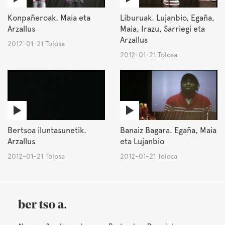
Konpañeroak. Maia eta
Liburuak. Lujanbio, Egaña,
Arzallus
Maia, Irazu, Sarriegi eta
Arzallus
2012-01-21 Tolosa
2012-01-21 Tolosa
Bertsoa iluntasunetik.
Banaiz Bagara. Egaña, Maia
Arzallus
eta Lujanbio
2012-01-21 Tolosa
2012-01-21 Tolosa