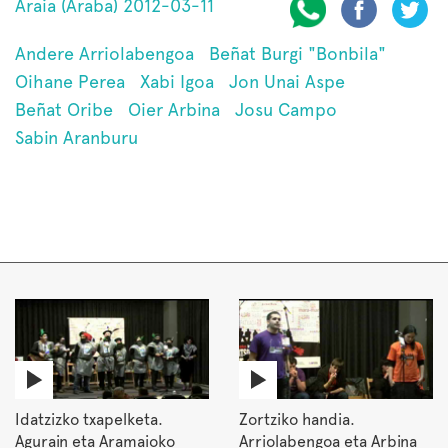
Araia (Araba) 2012-03-11
Andere Arriolabengoa
Beñat Burgi "Bonbila"
Oihane Perea
Xabi Igoa
Jon Unai Aspe
Beñat Oribe
Oier Arbina
Josu Campo
Sabin Aranburu
Idatzizko txapelketa.
Zortziko handia.
Agurain eta Aramaioko
Arriolabengoa eta Arbina