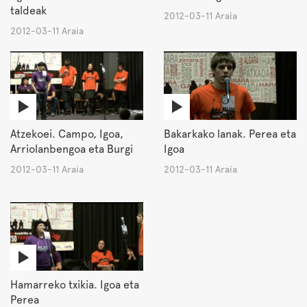
taldeak
2012-03-11 Araia
2012-03-11 Araia
Atzekoei. Campo, Igoa,
Bakarkako lanak. Perea eta
Arriolanbengoa eta Burgi
Igoa
2012-03-11 Araia
2012-03-11 Araia
Hamarreko txikia. Igoa eta
Perea