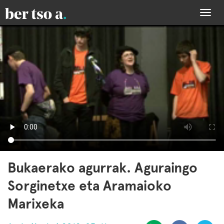
Togg
navi
Bukaerako agurrak. Aguraingo
Sorginetxe eta Aramaioko
Marixeka