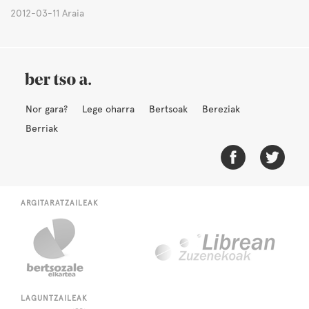
2012-03-11 Araia
Nor gara?
Lege oharra
Bertsoak
Bereziak
Berriak
ARGITARATZAILEAK
LAGUNTZAILEAK