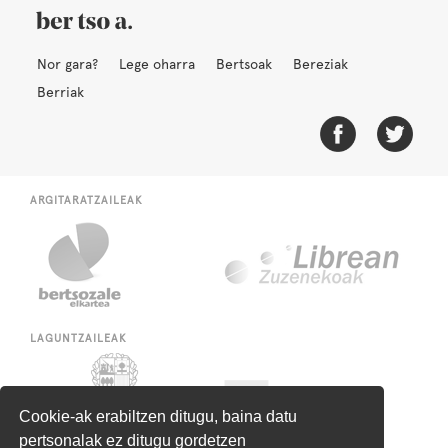
Nor gara?
Lege oharra
Bertsoak
Bereziak
Berriak
ARGITARATZAILEAK
LAGUNTZAILEAK
Cookie-ak erabiltzen ditugu, baina datu
pertsonalak ez ditugu gordetzen