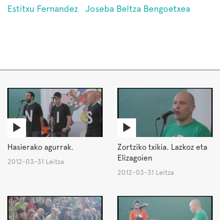
Estitxu Fernandez
Joseba Beltza Bengoetxea
Hasierako agurrak.
Zortziko txikia. Lazkoz eta
Elizagoien
2012-03-31 Leitza
2012-03-31 Leitza