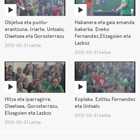
Objetua eta puntu-
Habanera eta gaia emanda
erantzuna. Iriarte, Untxalo,
bakarka. Eneko
Olaetxea eta Gorosterrazu
Fernandez,Elizagoien eta
Lazkoz
2012-03-31 Leitza
2012-03-31 Leitza
Hitza eta iparragirre.
Koplaka. Estitxu Fernandez
Olaetxea, Gorosterrazu,
eta Untxalo
Elizagoien eta Lazkoz
2012-03-31 Leitza
2012-03-31 Leitza