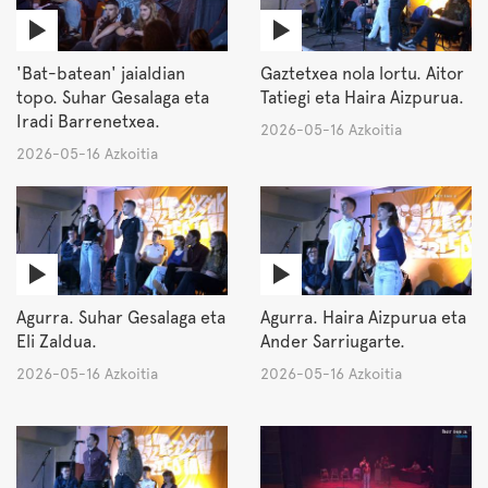
'Bat-batean' jaialdian
Gaztetxea nola lortu. Aitor
topo. Suhar Gesalaga eta
Tatiegi eta Haira Aizpurua.
Iradi Barrenetxea.
2026-05-16 Azkoitia
2026-05-16 Azkoitia
Agurra. Suhar Gesalaga eta
Agurra. Haira Aizpurua eta
Eli Zaldua.
Ander Sarriugarte.
2026-05-16 Azkoitia
2026-05-16 Azkoitia