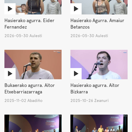
Hasierako agurra. Eider
Hasierako Agurra. Amaiur
Fernandez
Betanzos
2026-05-30 Aulesti
2026-05-30 Aulesti
Bukaerako agurra. Aitor
Hasierako agurra. Aitor
Etxebarriazarraga
Bizkarra
2025-11-02 Abadiño
2025-10-26 Zeanuri