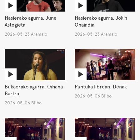
Hasierako agurra. June
Hasierako agurra. Jokin
Astegieta
Onaindia
2026-05-23 Aramaio
2026-05-23 Aramaio
Bukaerako agurra. Oihana
Puntuka librean. Denak
Bartra
2026-05-06 Bilbo
2026-05-06 Bilbo