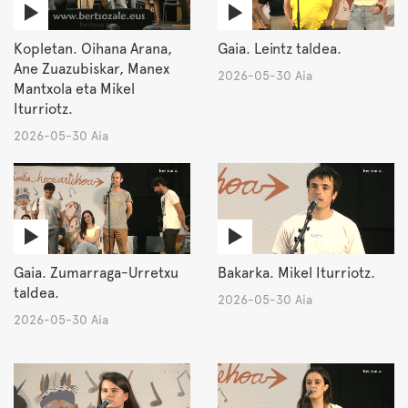
Kopletan. Oihana Arana,
Gaia. Leintz taldea.
Ane Zuazubiskar, Manex
2026-05-30 Aia
Mantxola eta Mikel
Iturriotz.
2026-05-30 Aia
Gaia. Zumarraga-Urretxu
Bakarka. Mikel Iturriotz.
taldea.
2026-05-30 Aia
2026-05-30 Aia