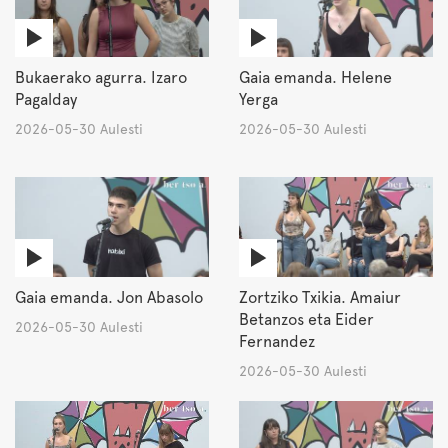
Bukaerako agurra. Izaro
Gaia emanda. Helene
Pagalday
Yerga
2026-05-30 Aulesti
2026-05-30 Aulesti
Gaia emanda. Jon Abasolo
Zortziko Txikia. Amaiur
Betanzos eta Eider
2026-05-30 Aulesti
Fernandez
2026-05-30 Aulesti