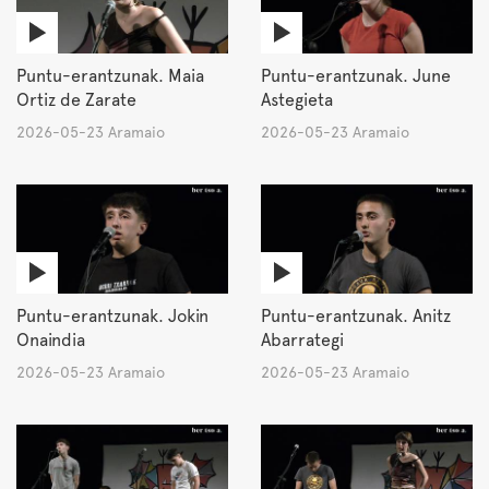
Puntu-erantzunak. Maia
Puntu-erantzunak. June
Ortiz de Zarate
Astegieta
2026-05-23 Aramaio
2026-05-23 Aramaio
Puntu-erantzunak. Jokin
Puntu-erantzunak. Anitz
Onaindia
Abarrategi
2026-05-23 Aramaio
2026-05-23 Aramaio