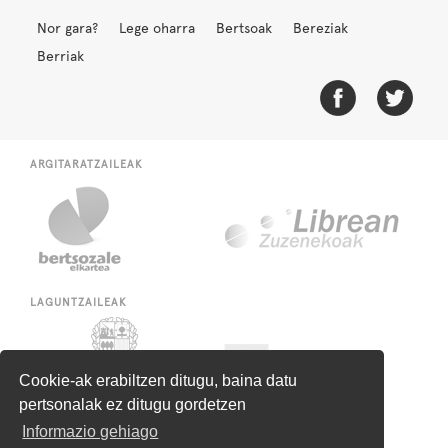
Nor gara?
Lege oharra
Bertsoak
Bereziak
Berriak
ARGITARATZAILEAK
LAGUNTZAILEAK
Cookie-ak erabiltzen ditugu, baina datu
pertsonalak ez ditugu gordetzen
Informazio gehiago