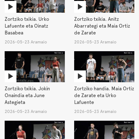
Zortziko txikia. Urko
Zortziko txikia. Anitz
Lafuente eta Oinatz
Abarrategi eta Maia Ortiz
Basabea
de Zarate
2026-05-23 Aramaio
2026-05-23 Aramaio
Zortziko txikia. Jokin
Zortziko handia. Maia Ortiz
Onaindia eta June
de Zarate eta Urko
Astegieta
Lafuente
2026-05-23 Aramaio
2026-05-23 Aramaio