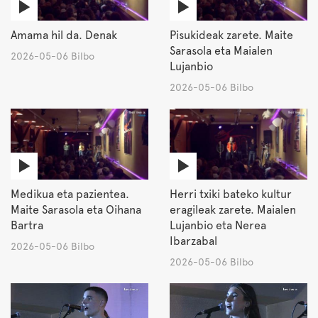
Amama hil da. Denak
Pisukideak zarete. Maite
Sarasola eta Maialen
2026-05-06 Bilbo
Lujanbio
2026-05-06 Bilbo
Medikua eta pazientea.
Herri txiki bateko kultur
Maite Sarasola eta Oihana
eragileak zarete. Maialen
Bartra
Lujanbio eta Nerea
Ibarzabal
2026-05-06 Bilbo
2026-05-06 Bilbo