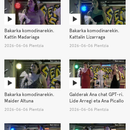
Bakarka komodinarekin.
Bakarka komodinarekin.
Kattin Madariaga
Kattalin Lizarraga
2026-06-06 Plentzia
2026-06-06 Plentzia
Bakarka komodinarekin.
Galderak Ana chat GPT-ri.
Maider Altuna
Lide Arregi eta Ana Picallo
2026-06-06 Plentzia
2026-06-06 Plentzia