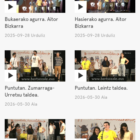
Bukaerako agurra. Aitor
Hasierako agurra. Aitor
Bizkarra
Bizkarra
2025-09-28 Urduliz
2025-09-28 Urduliz
Puntutan. Zumarraga-
Puntutan. Leintz taldea.
Urretxu taldea.
2026-05-30 Aia
2026-05-30 Aia