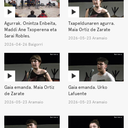
Agurrak. Onintza Enbeita,
Txapeldunaren agurra.
Maddi Ane Txoperena eta
Maia Ortiz de Zarate
Sarai Robles.
2026-05-23 Aramaio
2026-04-26 Baigorri
Gaia emanda. Maia Ortiz
Gaia emanda. Urko
de Zarate
Lafuente
2026-05-23 Aramaio
2026-05-23 Aramaio