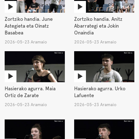
Zortziko handia. June
Zortziko handia. Anitz
Astegieta eta Oinatz
Abarrategi eta Jokin
Basabea
Onaindia
2026-05-23 Aramaio
2026-05-23 Aramaio
Hasierako agurra. Maia
Hasierako agurra. Urko
Ortiz de Zarate
Lafuente
2026-05-23 Aramaio
2026-05-23 Aramaio