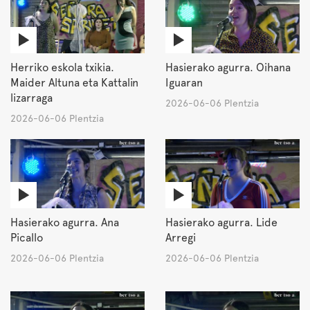
Herriko eskola txikia.
Hasierako agurra. Oihana
Maider Altuna eta Kattalin
Iguaran
lizarraga
2026-06-06 Plentzia
2026-06-06 Plentzia
Hasierako agurra. Ana
Hasierako agurra. Lide
Picallo
Arregi
2026-06-06 Plentzia
2026-06-06 Plentzia