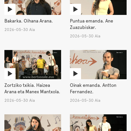
Bakarka. Oihana Arana.
Puntua emanda. Ane
Zuazubiskar.
2026-05-30 Aia
2026-05-30 Aia
Zortziko txikia. Haizea
Oinak emanda. Antton
Arana eta Manex Mantxola.
Fernandez.
2026-05-30 Aia
2026-05-30 Aia