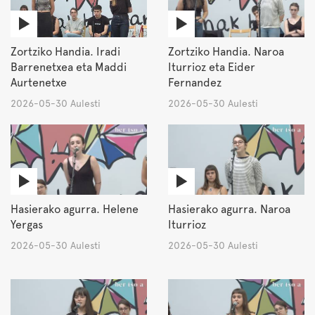
Zortziko Handia. Iradi
Zortziko Handia. Naroa
Barrenetxea eta Maddi
Iturrioz eta Eider
Aurtenetxe
Fernandez
2026-05-30 Aulesti
2026-05-30 Aulesti
Hasierako agurra. Helene
Hasierako agurra. Naroa
Yergas
Iturrioz
2026-05-30 Aulesti
2026-05-30 Aulesti