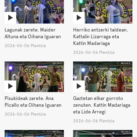
Lagunak zarete. Maider
Herriko antzerki taldean.
Altuna eta Oihana Iguaran
Kattalin Lizarraga eta
Kattin Madariaga
2026-06-06 Plentzia
2026-06-06 Plentzia
Pisukideak zarete. Ana
Gaztetan elkar gorroto
Picallo eta Oihana Iguaran
zenuten. Kattin Madariaga
eta Lide Arregi
2026-06-06 Plentzia
2026-06-06 Plentzia