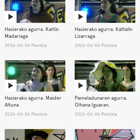
Hasierako agurra. Kattin
Hasierako agurra. Kattalin
Madariaga
Lizarraga
2026-06-06 Plentzia
2026-06-06 Plentzia
Hasierako agurra. Maider
Pameladunaren agurra.
Altuna
Oihana Iguaran.
2026-06-06 Plentzia
2026-06-06 Plentzia