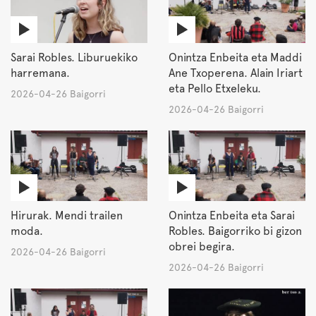
Sarai Robles. Liburuekiko
Onintza Enbeita eta Maddi
harremana.
Ane Txoperena. Alain Iriart
eta Pello Etxeleku.
2026-04-26 Baigorri
2026-04-26 Baigorri
Hirurak. Mendi trailen
Onintza Enbeita eta Sarai
moda.
Robles. Baigorriko bi gizon
obrei begira.
2026-04-26 Baigorri
2026-04-26 Baigorri