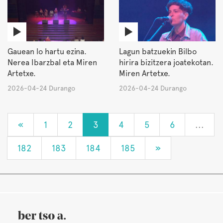
Gauean lo hartu ezina.
Lagun batzuekin Bilbo
Nerea Ibarzbal eta Miren
hirira bizitzera joatekotan.
Artetxe.
Miren Artetxe.
2026-04-24 Durango
2026-04-24 Durango
«
1
2
3
4
5
6
...
182
183
184
185
»