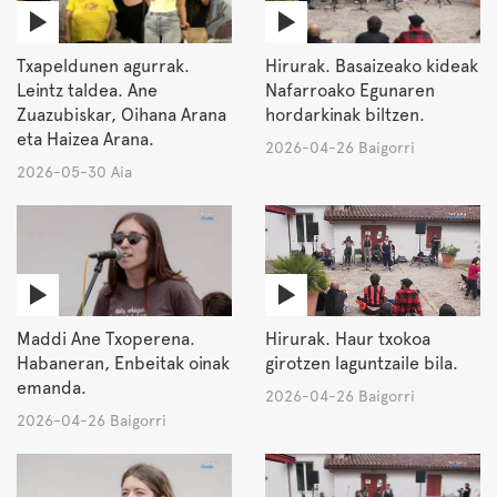
Txapeldunen agurrak.
Hirurak. Basaizeako kideak
Leintz taldea. Ane
Nafarroako Egunaren
Zuazubiskar, Oihana Arana
hordarkinak biltzen.
eta Haizea Arana.
2026-04-26 Baigorri
2026-05-30 Aia
Maddi Ane Txoperena.
Hirurak. Haur txokoa
Habaneran, Enbeitak oinak
girotzen laguntzaile bila.
emanda.
2026-04-26 Baigorri
2026-04-26 Baigorri