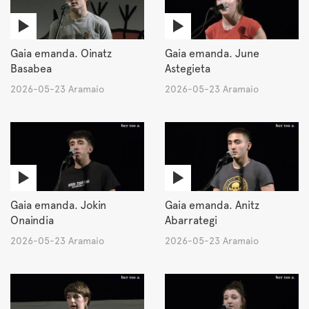
Gaia emanda. Oinatz
Gaia emanda. June
Basabea
Astegieta
2026-05-23 Aramaio
2026-05-23 Aramaio
Gaia emanda. Jokin
Gaia emanda. Anitz
Onaindia
Abarrategi
2026-05-23 Aramaio
2026-05-23 Aramaio