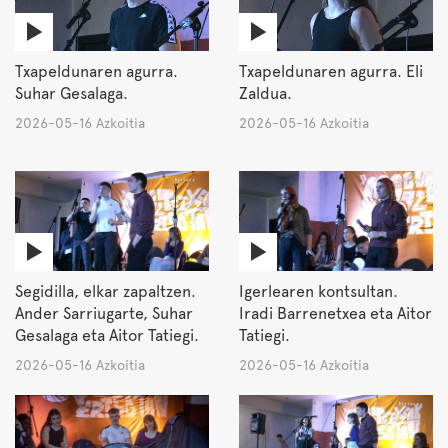
Txapeldunaren agurra.
Txapeldunaren agurra. Eli
Suhar Gesalaga.
Zaldua.
2026-05-16 Azkoitia
2026-05-16 Azkoitia
Segidilla, elkar zapaltzen.
Igerlearen kontsultan.
Ander Sarriugarte, Suhar
Iradi Barrenetxea eta Aitor
Gesalaga eta Aitor Tatiegi.
Tatiegi.
2026-05-16 Azkoitia
2026-05-16 Azkoitia