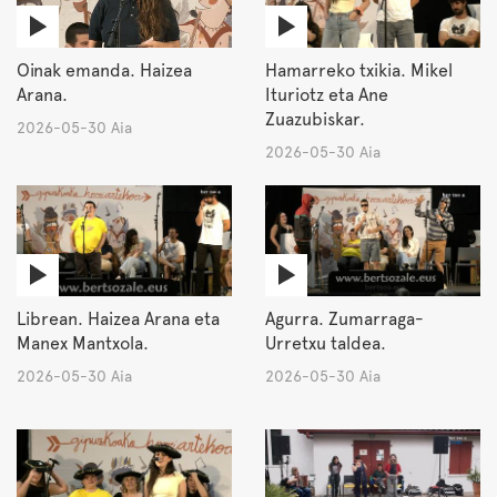
Oinak emanda. Haizea
Hamarreko txikia. Mikel
Arana.
Ituriotz eta Ane
Zuazubiskar.
2026-05-30 Aia
2026-05-30 Aia
Librean. Haizea Arana eta
Agurra. Zumarraga-
Manex Mantxola.
Urretxu taldea.
2026-05-30 Aia
2026-05-30 Aia