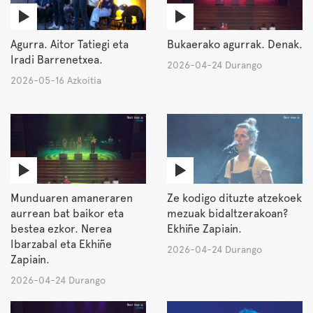
Agurra. Aitor Tatiegi eta
Bukaerako agurrak. Denak.
Iradi Barrenetxea.
2026-04-24 Durango
2026-05-16 Azkoitia
Munduaren amaneraren
Ze kodigo dituzte atzekoek
aurrean bat baikor eta
mezuak bidaltzerakoan?
bestea ezkor. Nerea
Ekhiñe Zapiain.
Ibarzabal eta Ekhiñe
2026-04-24 Durango
Zapiain.
2026-04-24 Durango