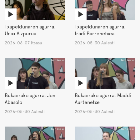
Txapeldunaren agurra.
Txapeldunaren agurra.
Unax Aizpurua.
Iradi Barrenetxea
2026-06-07 Itsasu
2026-05-30 Aulesti
Bukaerako agurra. Jon
Bukaerako agurra. Maddi
Abasolo
Aurtenetxe
2026-05-30 Aulesti
2026-05-30 Aulesti