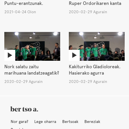
Puntu-erantzunak.
Ruper Ordorikaren kanta
2021-04-24 Oion
2020-02-29 Agurain
Nork salatu zaitu
Kakiturriko Gladioloreak.
marihuana landatzeagatik?
Hasierako agurra
2020-02-29 Agurain
2020-02-29 Agurain
Nor gara?
Lege oharra
Bertsoak
Bereziak