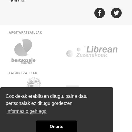
Berriak
ARGITARATZAILEAK
LAGUNTZAILEAK
Cookie-ak erabiltzen ditugu, baina datu
pertsonalak ez ditugu gordetzen
Informazio gehiago
Onartu