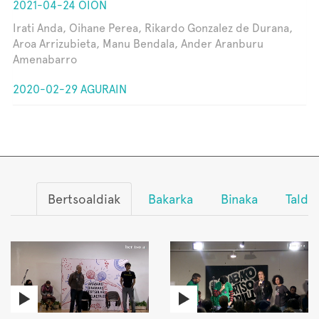
2021-04-24 OION
Irati Anda, Oihane Perea, Rikardo Gonzalez de Durana,
Aroa Arrizubieta, Manu Bendala, Ander Aranburu
Amenabarro
2020-02-29 AGURAIN
Bertsoaldiak
Bakarka
Binaka
Talde